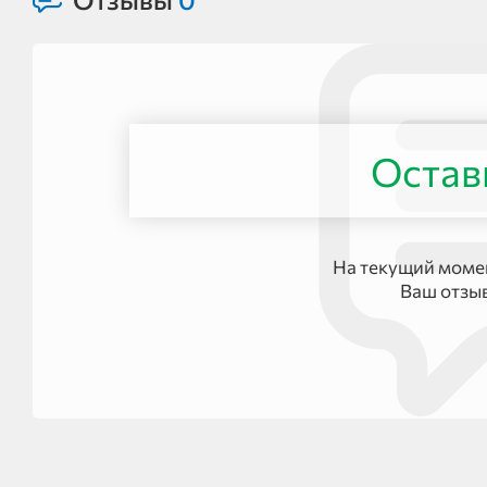
Остав
На текущий момен
Ваш отзы