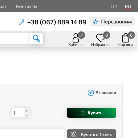
рат
Контакты
UA
RU
+38 (067) 889 14 89
Перезвоним
0
0
Кабинет
Избранное
Корзина
В наличии
+
Купить
-
Купить
в 1 клик