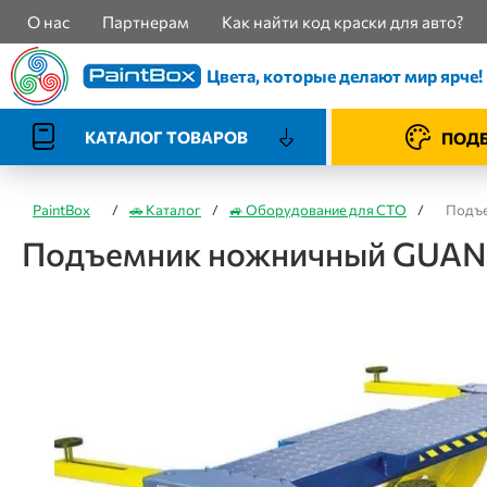
О нас
Партнерам
Как найти код краски для авто?
Цвета, которые делают мир ярче!
КАТАЛОГ ТОВАРОВ
ПОДБ
PaintBox
/
🚗 Каталог
/
🚙 Оборудование для СТО
/
Подъе
Подъемник ножничный GUAN