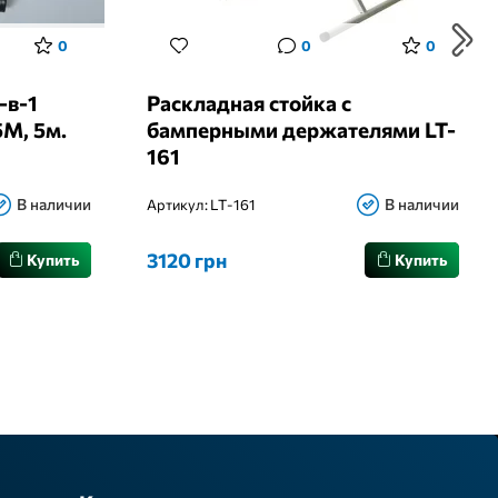
0
0
0
-в-1
Раскладная стойка с
M, 5м.
бамперными держателями LT-
161
В наличии
В наличии
Артикул:
LT-161
3120 грн
Купить
Купить