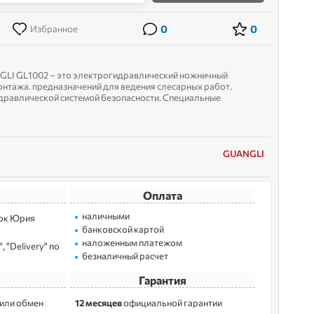
0
0
Избранное
LI GL1002 – это электрогидравлический ножничный
нтажа. предназначений для ведения слесарных работ.
дравлической системой безопасности. Специальные
раняют систему от повреждения ...
GUANGLI
Оплата
наличными
лoк Юрия
банковской картой
наложенным платежом
 "Delivery" по
безналичный расчет
Гарантия
 или обмен
12 месяцев
официальной гарантии