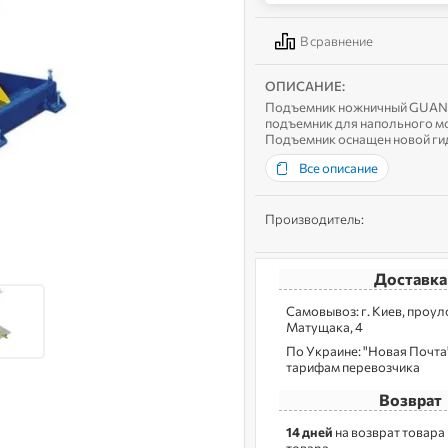
В сравнение
ОПИСАНИЕ:
Подъемник ножничный GUANG
подъемник для напольного мо
Подъемник оснащен новой ги
«парашютные» клапаны предох
Все описание
Производитель:
Доставка
Самовывоз: г. Kиев, пpoу
Матущака, 4
По Украине: "Новая Почта",
тарифам перевозчика
Возврат
14 дней
на возврат товара