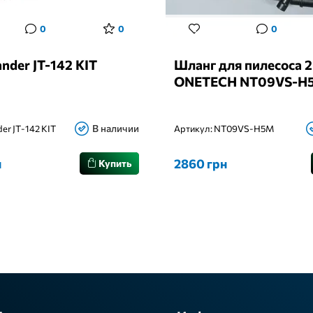
0
0
0
nder JT-142 KIT
Шланг для пилесоса 2
ONETECH NT09VS-H5
В наличии
er JT-142 KIT
Артикул:
NT09VS-H5M
н
2860 грн
Купить