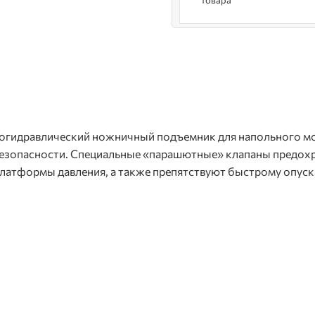
товара
рогидравлический ножничный подъемник для напольного мон
езопасности. Специальные «парашютные» клапаны предохр
платформы давления, а также препятствуют быстрому опус