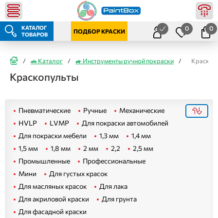
КАТАЛОГ
0
0
ПОДБОР КРАСКИ
ТОВАРОВ
/
🚗 Каталог
/
🚙 Инструменты ручной покраски
/
Краскоп
Краскопульты
Пневматические
Ручные
Механические
HVLP
LVMP
Для покраски автомобилей
Для покраски мебели
1,3 мм
1,4 мм
1,5 мм
1,8 мм
2 мм
2,2
2,5 мм
Промышленные
Профессиональные
Мини
Для густых красок
Для масляных красок
Для лака
Для акриловой краски
Для грунта
Для фасадной краски