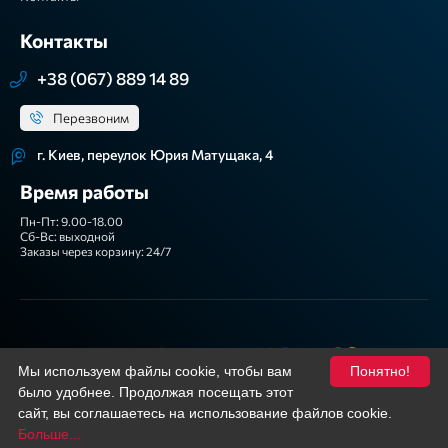
Контакты
+38 (067) 889 14 89
Перезвоним
г. Киев, переулок Юрия Матущака, 4
Время работы
Пн-Пт: 9.00-18.00
Сб-Вс: выходной
Заказы через корзину: 24/7
Мы принимаем
Мы используем файлы cookie, чтобы вам
Понятно!
было удобнее. Продолжая посещать этот
Подписывайтесь
Facebook
YouTube
сайт, вы соглашаетесь на использование файлов cookie.
Больше...
Фильтр