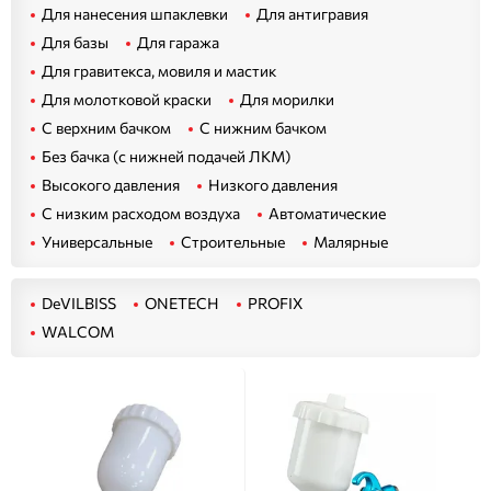
Для нанесения шпаклевки
Для антигравия
Для базы
Для гаража
Для гравитекса, мовиля и мастик
Для молотковой краски
Для морилки
С верхним бачком
С нижним бачком
Без бачка (с нижней подачей ЛКМ)
Высокого давления
Низкого давления
С низким расходом воздуха
Автоматические
Универсальные
Строительные
Малярные
DeVILBISS
ONETECH
PROFIX
WALCOM