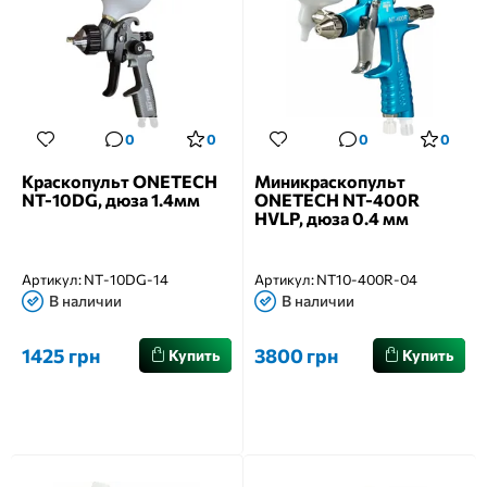
0
0
0
0
Краскопульт ONETECH
Миникраскопульт
NT-10DG, дюза 1.4мм
ONETECH NT-400R
HVLP, дюза 0.4 мм
Артикул:
NT-10DG-14
Артикул:
NT10-400R-04
В наличии
В наличии
1425 грн
3800 грн
Купить
Купить