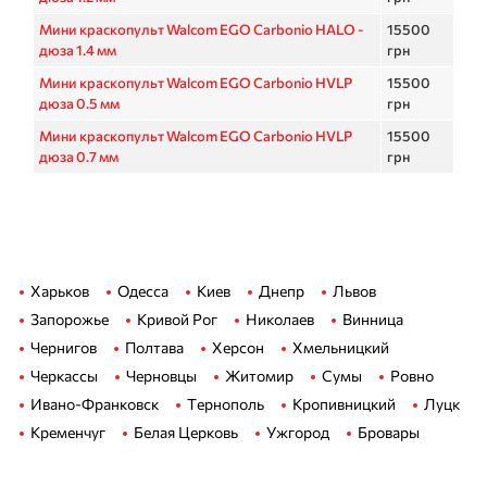
Мини краскопульт Walcom EGO Carbonio HALO -
15500
дюза 1.4 мм
грн
Мини краскопульт Walcom EGO Carbonio HVLP
15500
дюза 0.5 мм
грн
Мини краскопульт Walcom EGO Carbonio HVLP
15500
дюза 0.7 мм
грн
Харьков
Одесса
Киев
Днепр
Львов
Запорожье
Кривой Рог
Николаев
Винница
Чернигов
Полтава
Херсон
Хмельницкий
Черкассы
Черновцы
Житомир
Сумы
Ровно
Ивано-Франковск
Тернополь
Кропивницкий
Луцк
Кременчуг
Белая Церковь
Ужгород
Бровары