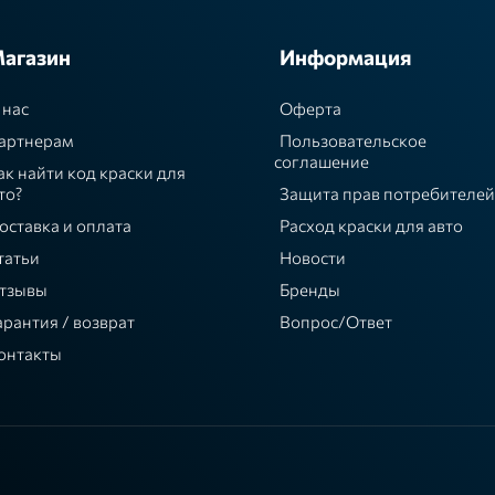
агазин
Информация
 нас
Оферта
артнерам
Пользовательское
соглашение
ак найти код краски для
то?
Защита прав потребителей
оставка и оплата
Расход краски для авто
татьи
Новости
тзывы
Бренды
арантия / возврат
Вопрос/Ответ
онтакты