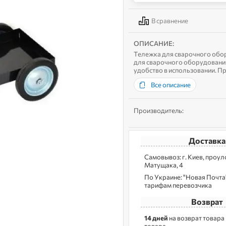
В сравнение
ОПИСАНИЕ:
Тележка для сварочного обо
для сварочного оборудования
удобство в использовании. П
долговечность, а два задних 
Все описание
Производитель:
Доставка
Самовывоз: г. Kиев, пpoу
Матущака, 4
По Украине: "Новая Почта",
тарифам перевозчика
Возврат
14 дней
на возврат товара