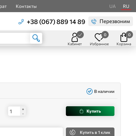
рат
Контакты
UA
RU
+38 (067) 889 14 89
Перезвоним
0
0
Кабинет
Избранное
Корзина
В наличии
+
Купить
-
Купить
в 1 клик