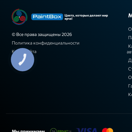
М
Цвета, которые делают мир
ярче!
О
© Все права защищены 2026
П
Политика конфиденциальности
К
Карта сайта
ав
Д
С
О
Г
К
Мы принимаем