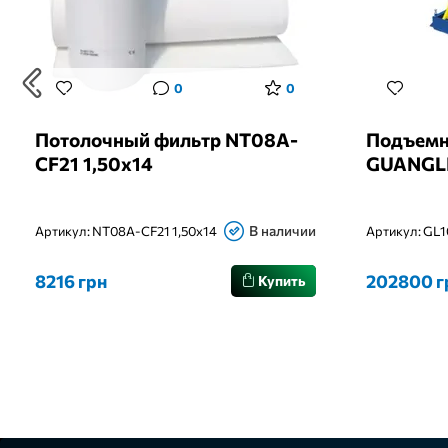
0
0
Потолочный фильтр NT08A-
Подъемн
CF21 1,50х14
GUANGLI
В наличии
Артикул:
NT08A-CF21 1,50х14
Артикул:
GL1
8216 грн
202800 г
Купить