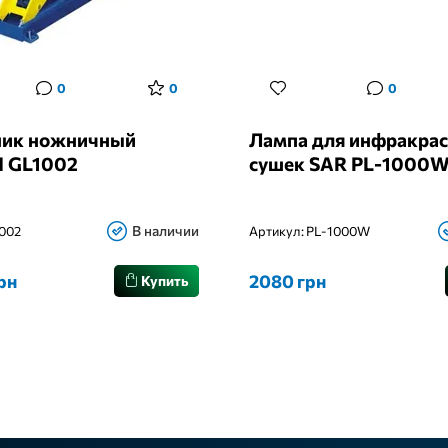
0
0
0
ик ножничный
Лампа для инфракра
 GL1002
сушек SAR PL-1000
В наличии
002
Артикул:
PL-1000W
рн
2080 грн
Купить