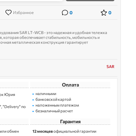
0
0
Избранное
рудования SAR LT-WCB - это надежная и удобная тележка
, которая обеспечивает стабильность, мобильность и
рочная металлическая конструкция гарантирует
колеса и два передних поворотных обеспечив...
SAR
Оплата
наличными
лoк Юрия
банковской картой
наложенным платежом
 "Delivery" по
безналичный расчет
Гарантия
 или обмен
12 месяцев
официальной гарантии