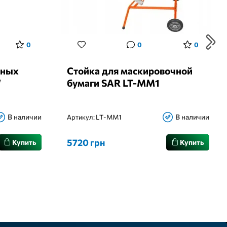
0
0
0
сных
Стойка для маскировочной
W
бумаги SAR LT-MM1
В наличии
В наличии
Артикул:
LT-MM1
5720 грн
Купить
Купить