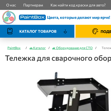
О нас
Партнерам
Как найти код краски для авто?
Цвета, которые делают мир ярче!
КАТАЛОГ ТОВАРОВ
ПОДБ
PaintBox
/
🚗 Каталог
/
🚙 Оборудование для СТО
/
Тележ
Тележка для сварочного обо