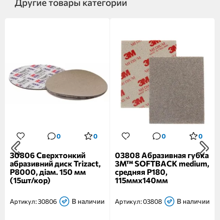
Другие товары категории
0
0
0
0
30806 Сверхтонкий
03808 Абразивная губка
абразивний диск Trizact,
3M™ SOFTBACK medium,
Р8000, діам. 150 мм
средняя Р180,
(15шт/кор)
115ммх140мм
В наличии
В наличии
Артикул:
30806
Артикул:
03808