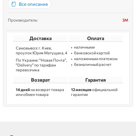
Все описание
авторемонта. Ее долговечные треугольные зерна ориентирова...
Производитель:
3M
Доставка
Оплата
наличными
Самовывоз: г. Kиев,
пpoулoк Юрия Матущака, 4
банковской картой
наложенным платежом
По Украине: "Новая Почта",
безналичный расчет
"Delivery" по тарифам
перевозчика
Возврат
Гарантия
14 дней
на возврат товара
12 месяцев
официальной
или обмен товара
гарантии