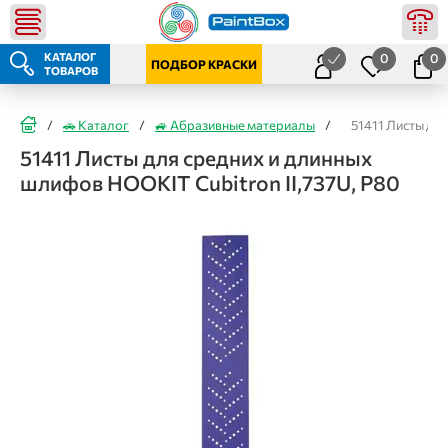
КАТАЛОГ
0
0
ПОДБОР КРАСКИ
ТОВАРОВ
/
🚗 Каталог
/
🚙 Абразивные материалы
/
51411 Листы дл
51411 Листы для средних и длинных
шлифов HOOKIT Сubitron II,737U, P80