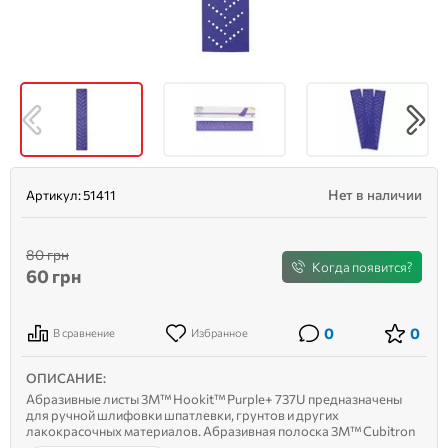
Нет в наличии
Артикул:
51411
80 грн
Когда появится?
60
грн
0
0
В сравнение
Избранное
ОПИСАНИЕ:
Абразивные листы 3M™ Hookit™ Purple+ 737U предназначены
для ручной шлифовки шпатлевки, грунтов и других
лакокрасочных материалов. Абразивная полоска 3M™ Cubitron
II Hookit Clean Sanding 737U сочетает лучшие технологии 3M для