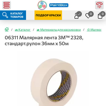
КАТАЛОГ
0
0
ПОДБОР КРАСКИ
ТОВАРОВ
/
🚗 Каталог
/
🚙 Материалы для маскировки
/
🎨 Малярные
06311 Малярная лента 3М™ 2328,
стандарт.рулон 36мм x 50м