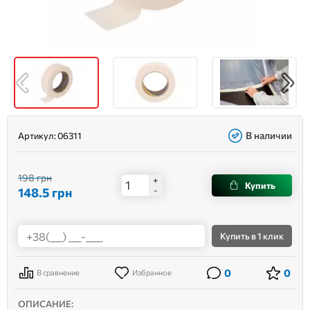
В наличии
Артикул:
06311
198 грн
+
Купить
148.5
грн
-
Купить
в 1 клик
0
0
В сравнение
Избранное
ОПИСАНИЕ: