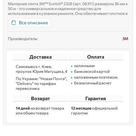
Малярная лента 3M™ Scotch® 2328 (арт. 06311) размером 36 мм x
50 м - это универсальное и надежное средство для
использования в кузовном ремонте. Она обеспечивает плотное и
равномерное прилегание к разнообразным поверхностям, даже
Все описание
к тем, что имеют сложную геометрию. Идеально подходит д...
Производитель:
3M
Доставка
Оплата
наличными
Самовывоз: г. Kиев,
пpoулoк Юрия Матущака, 4
банковской картой
наложенным платежом
По Украине: "Новая Почта",
безналичный расчет
"Delivery" по тарифам
перевозчика
Возврат
Гарантия
14 дней
на возврат товара
12 месяцев
официальной
или обмен товара
гарантии