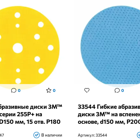
0
0
0
бразивные диски 3M™
33544 Гибкие абрази
серии 255P+ на
диски 3M™ на вспене
D150 мм, 15 отв. P180
основе, d150 мм, P20
В наличии
47
Артикул:
33544