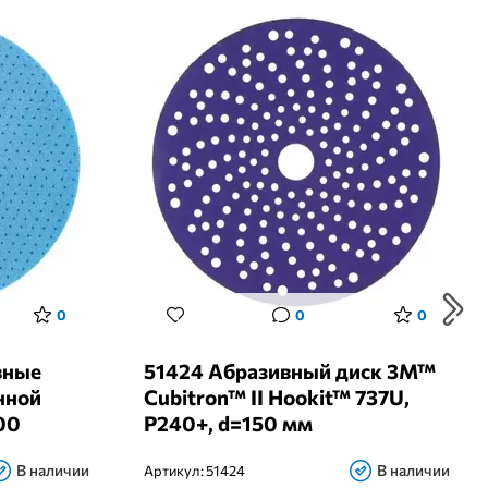
0
0
0
вные
51424 Абразивный диск 3M™
нной
Cubitron™ II Hookit™ 737U,
00
Р240+, d=150 мм
В наличии
В наличии
Артикул:
51424