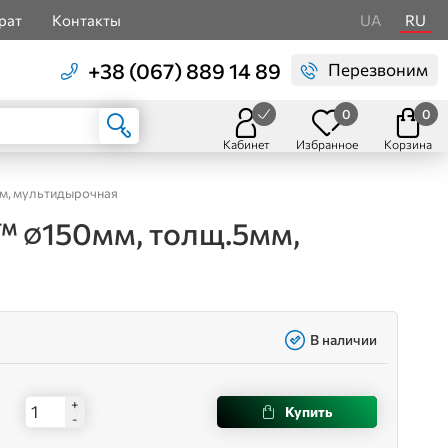
рат
Контакты
UA
RU
+38 (067) 889 14 89
Перезвоним
0
0
Кабинет
Избранное
Корзина
мм, мультидырочная
™ ∅150мм, толщ.5мм,
В наличии
+
Купить
-