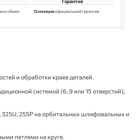
Гарантия
 или обмен
12 месяцев
официальной гарантии
стей и обработки краев деталей.
иционной системой (6, 9 или 15 отверстий),
U, 325U, 255P на орбитальных шлифовальных и
выми петлями на круге.