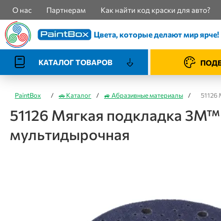
О нас
Партнерам
Как найти код краски для авто?
Цвета, которые делают мир ярче!
КАТАЛОГ ТОВАРОВ
ПОДБ
PaintBox
/
🚗 Каталог
/
🚙 Абразивные материалы
/
51126 
51126 Мягкая подкладка 3M™
мультидырочная