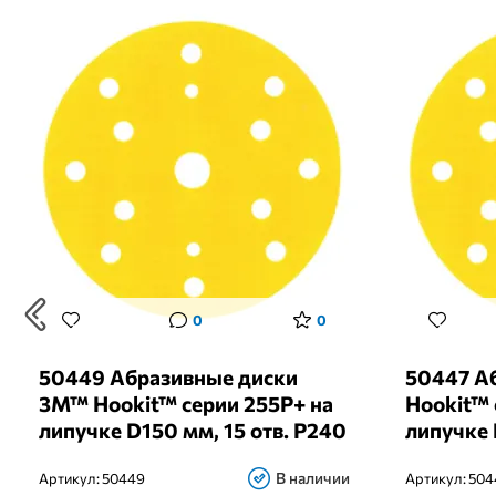
0
0
50449 Абразивные диски
50447 А
3M™ Hookit™ серии 255P+ на
Hookit™ 
липучке D150 мм, 15 отв. P240
липучке 
В наличии
Артикул:
50449
Артикул:
504