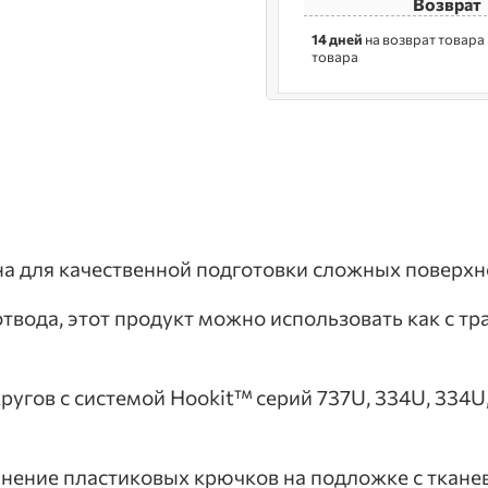
Возврат
14 дней
на возврат товара
товара
а для качественной подготовки сложных поверхно
вода, этот продукт можно использовать как с трад
угов с системой Hookit™ серий 737U, 334U, 334
инение пластиковых крючков на подложке с ткане