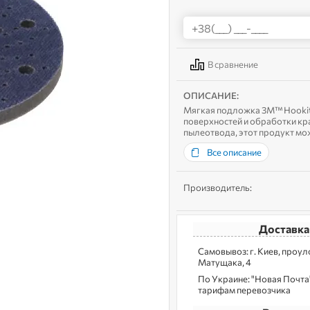
В сравнение
ОПИСАНИЕ:
Мягкая подложка 3M™ Hookit
поверхностей и обработки кр
пылеотвода, этот продукт мож
отверстий), так и с мультипило
Все описание
Производитель:
Доставка
Самовывоз: г. Kиев, пpoу
Матущака, 4
По Украине: "Новая Почта",
тарифам перевозчика