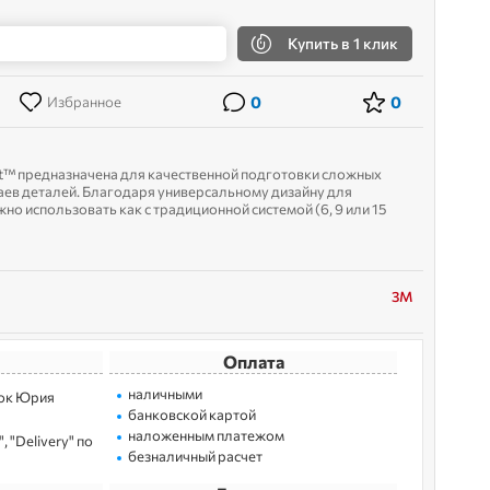
Купить
в 1 клик
0
0
Избранное
™ предназначена для качественной подготовки сложных
аев деталей. Благодаря универсальному дизайну для
но использовать как с традиционной системой (6, 9 или 15
отводом. Они ...
3M
Оплата
наличными
лoк Юрия
банковской картой
наложенным платежом
 "Delivery" по
безналичный расчет