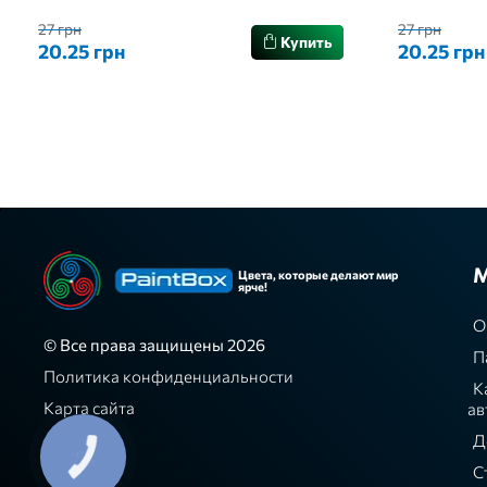
27 грн
27 грн
Купить
20.25 грн
20.25 грн
М
Цвета, которые делают мир
ярче!
О
© Все права защищены 2026
П
Политика конфиденциальности
К
Карта сайта
ав
Д
С