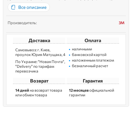
и композитных материалов. Они особенно эффективны при
Все описание
удалении ворса с древесины или МДФ во время лакировки,...
Производитель:
3M
Доставка
Оплата
наличными
Самовывоз: г. Kиев,
пpoулoк Юрия Матущака, 4
банковской картой
наложенным платежом
По Украине: "Новая Почта",
безналичный расчет
"Delivery" по тарифам
перевозчика
Возврат
Гарантия
14 дней
на возврат товара
12 месяцев
официальной
или обмен товара
гарантии