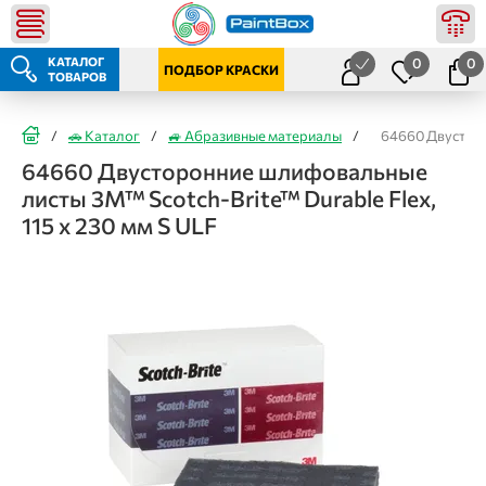
КАТАЛОГ
0
0
ПОДБОР КРАСКИ
ТОВАРОВ
/
🚗 Каталог
/
🚙 Абразивные материалы
/
64660 Двусторо
64660 Двусторонние шлифовальные
листы 3M™ Scotch-Brite™ Durable Flex,
115 х 230 мм S ULF