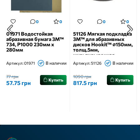
0
0
0
0
01971 Водостойкая
51126 Мягкая подкладка
абразивная бумага 3M™
3M™ для абразивных
734, Р1000 230мм х
дисков Hookit™ ∅150мм,
280мм
толщ.5мм,
мультидырочная
В наличии
В наличии
Артикул:
01971
Артикул:
51126
77 грн
1090 грн
Купить
Купить
57.75 грн
817.5 грн