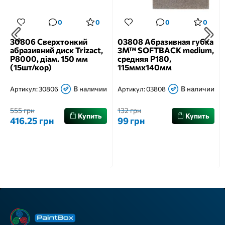
0
0
0
0
30806 Сверхтонкий
03808 Абразивная губка
абразивний диск Trizact,
3M™ SOFTBACK medium,
Р8000, діам. 150 мм
средняя Р180,
(15шт/кор)
115ммх140мм
В наличии
В наличии
Артикул:
30806
Артикул:
03808
555 грн
132 грн
Купить
Купить
416.25 грн
99 грн