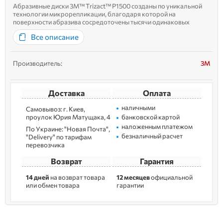
Абразивные диски 3M™ Trizact™ P1500 созданы по уникальной
технологии микрорепликации, благодаря которой на
поверхности абразива сосредоточены тысячи одинаковых
пирамид, состоящих из минералов. По мере износа верхние части
Все описание
фигур стачиваются, обнажая острые кромки новых минералов,
вследств...
Производитель:
3M
Доставка
Оплата
наличными
Самовывоз: г. Kиев,
пpoулoк Юрия Матущака, 4
банковской картой
наложенным платежом
По Украине: "Новая Почта",
безналичный расчет
"Delivery" по тарифам
перевозчика
Возврат
Гарантия
14 дней
на возврат товара
12 месяцев
официальной
или обмен товара
гарантии