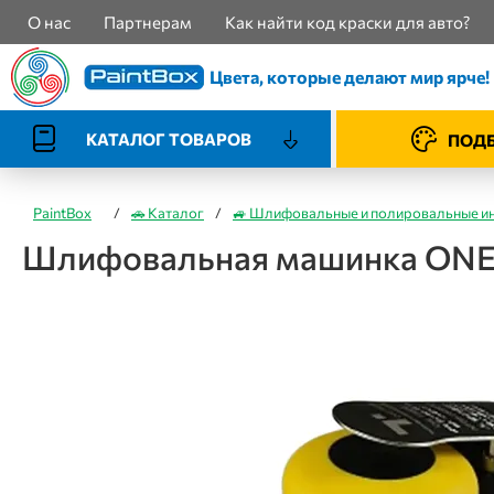
О нас
Партнерам
Как найти код краски для авто?
Цвета, которые делают мир ярче!
КАТАЛОГ ТОВАРОВ
ПОДБ
PaintBox
/
🚗 Каталог
/
🚙 Шлифовальные и полировальные и
Шлифовальная машинка ONET