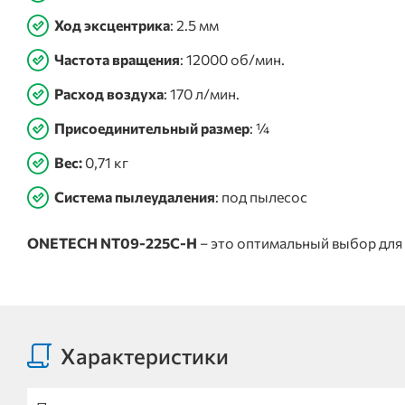
Ход эксцентрика
: 2.5 мм
Частота вращения
: 12000 об/мин.
Расход воздуха
: 170 л/мин.
Присоединительный размер
: ¼
Вес:
0,71 кг
Система пылеудаления
: под пылесос
ONETECH NT09-225C-H
– это оптимальный выбор для 
Характеристики