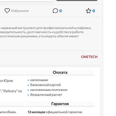
0
0
Избранное
 надежный инструмент для профессиональной шлифовки,
одительность, долговечность и удобство в работе.
ологическим решениям, эта модель обеспечивает
рхностей с минимальными усилиями. Шли...
ONETECH
Оплата
наличными
лoк Юрия
банковской картой
наложенным платежом
 "Delivery" по
безналичный расчет
Гарантия
 или обмен
12 месяцев
официальной гарантии