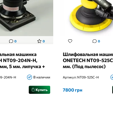
0
0
0
льная машинка
Шлифовальная маши
 NT09-204N-H,
ONETECH NT09-525C-
мм, 5 мм. липучка +
мм. (Под пылесос)
В наличии
9-204N-H
Артикул:
NT09-525C-H
7800 грн
Купить