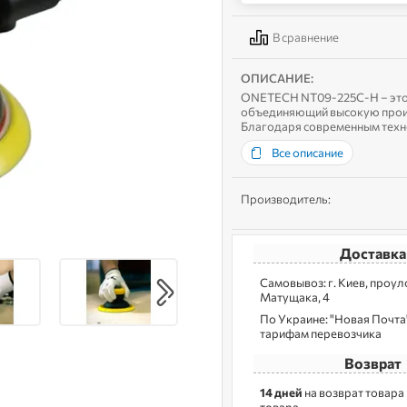
В сравнение
ОПИСАНИЕ:
ONETECH NT09-225C-H – это
объединяющий высокую произв
Благодаря современным техн
качественную обработку пове
Все описание
Производитель:
Доставка
Самовывоз: г. Kиев, пpoу
Матущака, 4
По Украине: "Новая Почта",
тарифам перевозчика
Возврат
14 дней
на возврат товара