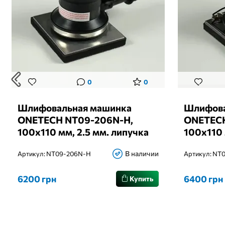
0
0
Шлифовальная машинка
Шлифова
ONETECH NT09-206N-H,
ONETECH
100x110 мм, 2.5 мм. липучка
100x110 
зажим
В наличии
Артикул:
NT09-206N-H
Артикул:
NT0
6200 грн
6400 грн
Купить