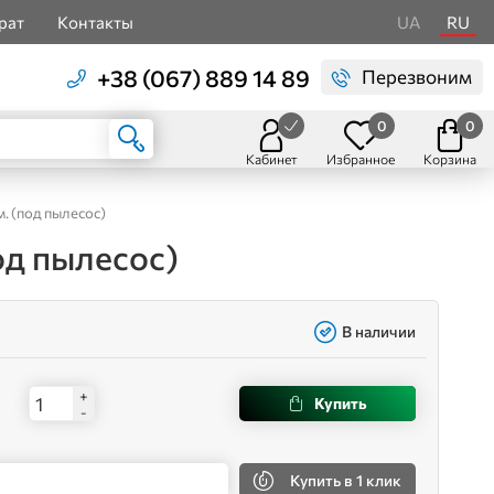
рат
Контакты
UA
RU
+38 (067) 889 14 89
Перезвоним
0
0
Кабинет
Избранное
Корзина
 (под пылесос)
д пылесос)
В наличии
+
Купить
-
Купить
в 1 клик