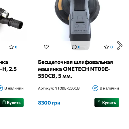
0
0
0
нка
Бесщеточная шлифовальная
H, 2.5
машинка ONETECH NT09E-
550CB, 5 мм.
В наличии
В наличии
Артикул:
NT09E-550CB
8300 грн
Купить
Купить