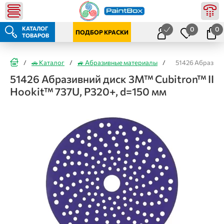
КАТАЛОГ
0
0
ПОДБОР КРАСКИ
ТОВАРОВ
/
🚗 Каталог
/
🚙 Абразивные материалы
/
51426 Абразивни
51426 Абразивний диск 3M™ Cubitron™ II
Hookit™ 737U, Р320+, d=150 мм