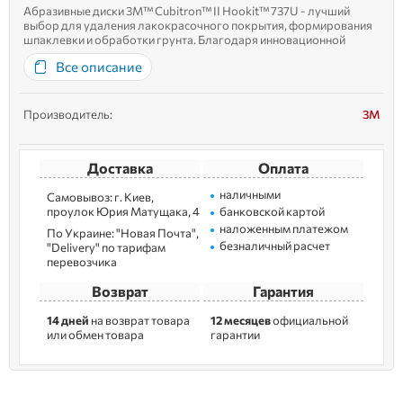
Абразивные диски 3M™ Cubitron™ II Hookit™ 737U - лучший
выбор для удаления лакокрасочного покрытия, формирования
шпаклевки и обработки грунта. Благодаря инновационной
технологии пирамидальных зерен, эти керамические абразивы
Все описание
обеспечивают значительно более высокую режущую
способност...
Производитель:
3M
Доставка
Оплата
наличными
Самовывоз: г. Kиев,
пpoулoк Юрия Матущака, 4
банковской картой
наложенным платежом
По Украине: "Новая Почта",
безналичный расчет
"Delivery" по тарифам
перевозчика
Возврат
Гарантия
14 дней
на возврат товара
12 месяцев
официальной
или обмен товара
гарантии