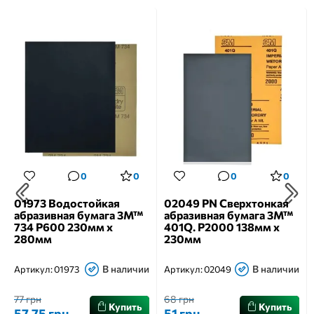
0
0
0
0
01973 Водостойкая
02049 PN Сверхтонкая
абразивная бумага 3M™
абразивная бумага 3M™
734 Р600 230мм х
401Q. P2000 138мм х
280мм
230мм
В наличии
В наличии
Артикул:
01973
Артикул:
02049
77 грн
68 грн
Купить
Купить
57.75 грн
51 грн