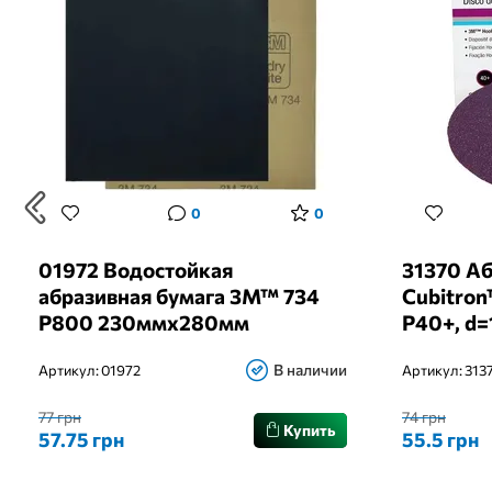
0
0
01972 Водостойкая
31370 А
абразивная бумага 3M™ 734
Cubitron
Р800 230ммх280мм
Р40+, d
В наличии
Артикул:
01972
Артикул:
313
77 грн
74 грн
Купить
57.75 грн
55.5 грн