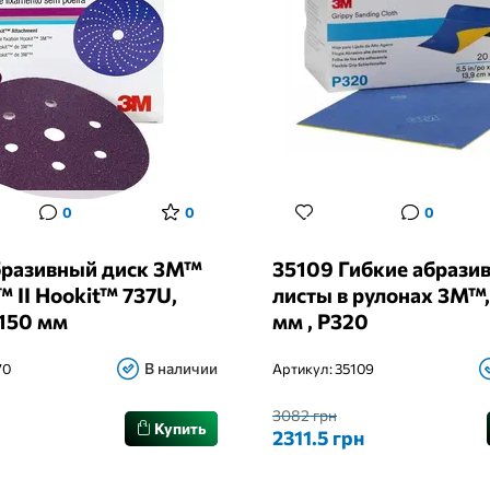
0
0
0
бразивный диск 3M™
35109 Гибкие абрази
™ II Hookit™ 737U,
листы в рулонах 3M™,
=150 мм
мм , P320
В наличии
70
Артикул:
35109
3082 грн
Купить
2311.5 грн