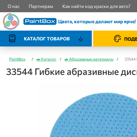
О нас
Партнерам
Как найти код краски для авто?
Цвета, которые делают мир ярче!
КАТАЛОГ ТОВАРОВ
ПОДБ
PaintBox
/
🚗 Каталог
/
🚙 Абразивные материалы
/
33544 
33544 Гибкие абразивные дис