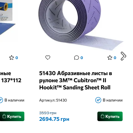
0
0
0
вные
51430 Абразивные листы в
 137*112
рулоне 3M™ Cubitron™ II
Hookit™ Sanding Sheet Roll
737U, 70мм*12м, 80+
В наличии
В наличии
Артикул:
51430
3593 грн
Купить
Купить
2694.75 грн