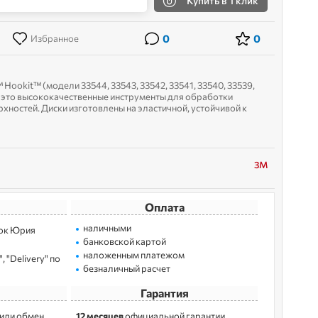
Купить
в 1 клик
0
0
Избранное
Hookit™ (модели 33544, 33543, 33542, 33541, 33540, 33539,
 - это высококачественные инструменты для обработки
хностей. Диски изготовлены на эластичной, устойчивой к
го материала ...
3M
Оплата
наличными
лoк Юрия
банковской картой
наложенным платежом
 "Delivery" по
безналичный расчет
Гарантия
 или обмен
12 месяцев
официальной гарантии