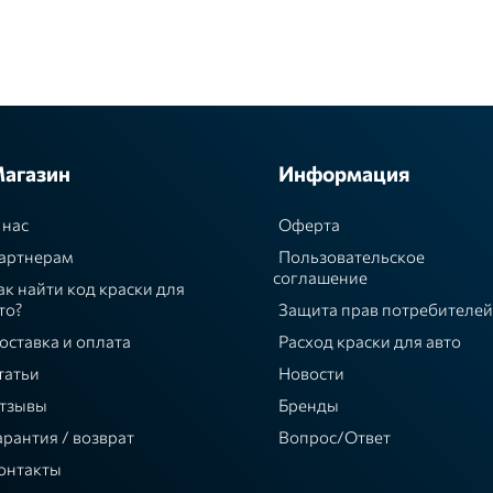
агазин
Информация
 нас
Оферта
артнерам
Пользовательское
соглашение
ак найти код краски для
то?
Защита прав потребителей
оставка и оплата
Расход краски для авто
татьи
Новости
тзывы
Бренды
арантия / возврат
Вопрос/Ответ
онтакты