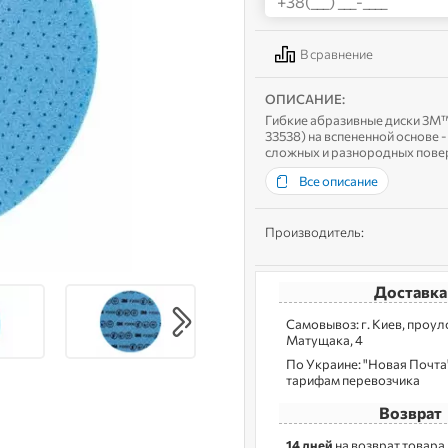
В сравнение
ОПИСАНИЕ:
Гибкие абразивные диски 3M™ 
33538) на вспененной основе
сложных и разнородных повер
разрывам основе из вспененно
Все описание
Производитель:
Доставка
Самовывоз: г. Kиев, пpoу
Матущака, 4
По Украине: "Новая Почта",
тарифам перевозчика
Возврат
14 дней
на возврат товара