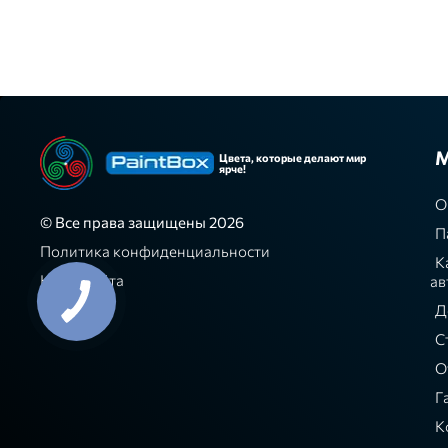
М
Цвета, которые делают мир
ярче!
О
© Все права защищены 2026
П
Политика конфиденциальности
К
Карта сайта
ав
Д
С
О
Г
К