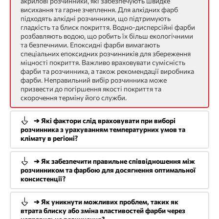
акрилові розчинники, які забезпечують швидке
висихання та гарне зчеплення. Для алкідних фарб
підходять алкідні розчинники, що підтримують
гладкість та блиск покриття. Водно-дисперсійні фарби
розбавляють водою, що робить їх більш екологічними
та безпечними. Епоксидні фарби вимагають
спеціальних епоксидних розчинників для збереження
міцності покриття. Важливо враховувати сумісність
фарби та розчинника, а також рекомендації виробника
фарби. Неправильний вибір розчинника може
призвести до погіршення якості покриття та
скорочення терміну його служби.
➔ Які фактори слід враховувати при виборі
розчинника з урахуванням температурних умов та
клімату в регіоні?
➔ Як забезпечити правильне співвідношення між
розчинником та фарбою для досягнення оптимальної
консистенції?
➔ Як уникнути можливих проблем, таких як
втрата блиску або зміна властивостей фарби через