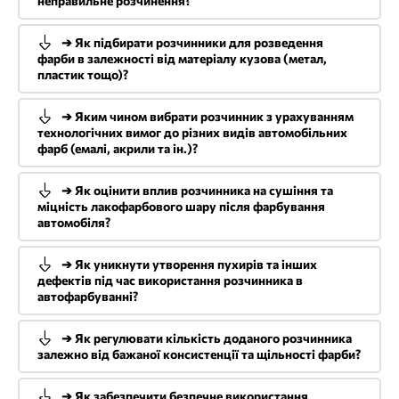
неправильне розчинення?
➔ Як підбирати розчинники для розведення
фарби в залежності від матеріалу кузова (метал,
пластик тощо)?
➔ Яким чином вибрати розчинник з урахуванням
технологічних вимог до різних видів автомобільних
фарб (емалі, акрили та ін.)?
➔ Як оцінити вплив розчинника на сушіння та
міцність лакофарбового шару після фарбування
автомобіля?
➔ Як уникнути утворення пухирів та інших
дефектів під час використання розчинника в
автофарбуванні?
➔ Як регулювати кількість доданого розчинника
залежно від бажаної консистенції та щільності фарби?
➔ Як забезпечити безпечне використання