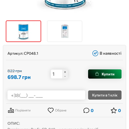
В наявності
Артикул:
CP048.1
822 грн
+
Купити
698.7
грн
-
Купити
в 1 клік
0
0
Порівняти
Обране
ОПИС: