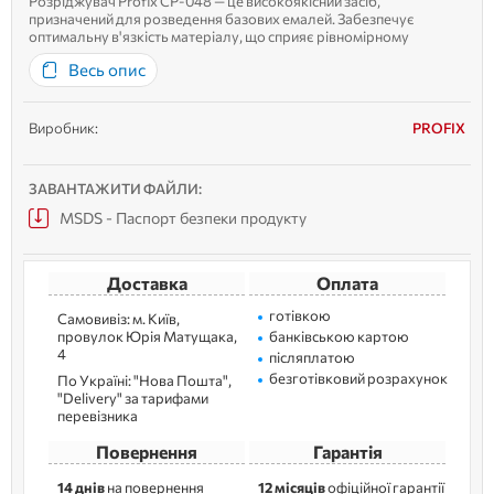
Розріджувач Profix CP-048 — це високоякісний засіб,
призначений для розведення базових емалей. Забезпечує
оптимальну в'язкість матеріалу, що сприяє рівномірному
нанесенню та створенню ідеально гладкої поверхні. Переваги:
Весь опис
Підходить для професійного та аматорського використання.
Сприяє екон...
Виробник:
PROFIX
ЗАВАНТАЖИТИ ФАЙЛИ:
MSDS - Паспорт безпеки продукту
Доставка
Оплата
готівкою
Самовивіз: м. Kиїв,
провулок Юрія Матущака,
банківською картою
4
післяплатою
безготівковий розрахунок
По Україні: "Нова Пошта",
"Delivery" за тарифами
перевізника
Повернення
Гарантія
14 днів
на повернення
12 місяців
офіційної гарантії