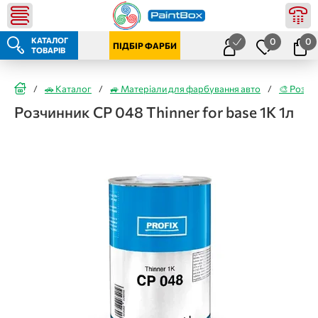
КАТАЛОГ
0
0
ПІДБІР ФАРБИ
ТОВАРІВ
/
🚗 Каталог
/
🚙 Матеріали для фарбування авто
/
🎨 Розчи
Розчинник CP 048 Thinner for base 1K 1л