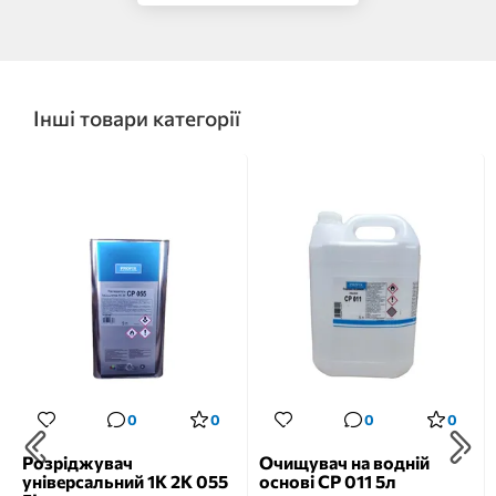
Інші товари категорії
0
0
0
0
Розріджувач
Очищувач на водній
універсальний 1K 2K 055
основі CP 011 5л