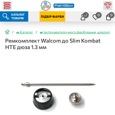
КАТАЛОГ
0
0
ПІДБІР ФАРБИ
ТОВАРІВ
/
🚗 Каталог
/
🚙 Інструменти ручного фарбування, шпателі
/
Ремкомплект Walcom до Slim Kombat
HTE дюза 1.3 мм