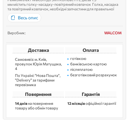
мм містить голку-насадку-повітряний ковпачок Голка, насадка
та повітряний ковпачок, необхідні запчастини для правильної
роботи фарбопульта, комплект у зручній та безпечній
Весь опис
пластиковій коробці. Підходить до фарбопульта: Slim Kombat
HTE
Виробник:
WALCOM
Доставка
Оплата
готівкою
Самовивіз: м. Kиїв,
провулок Юрія Матущака,
банківською картою
4
післяплатою
безготівковий розрахунок
По Україні: "Нова Пошта",
"Delivery" за тарифами
перевізника
Повернення
Гарантія
14 днів
на повернення
12 місяців
офіційної гарантії
товару або обмін товару