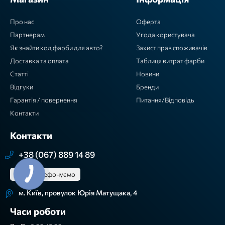
Про нас
Оферта
Партнерам
Угода користувача
Як знайти код фарби для авто?
Захист прав споживачів
Доставка та оплата
Таблиця витрат фарби
Статті
Новини
Відгуки
Бренди
Гарантія / повернення
Питання/Відповідь
Контакти
Контакти
+38 (067) 889 14 89
Зателефонуємо
м. Київ, провулок Юрія Матущака, 4
Часи роботи