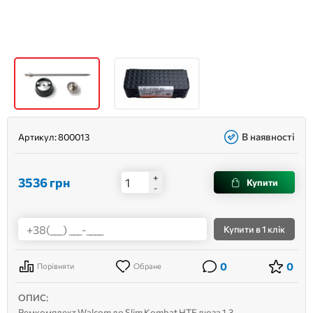
В наявності
Артикул:
800013
+
3536
грн
Купити
-
Купити
в 1 клік
0
0
Порівняти
Обране
ОПИС:
Ремкомплект Walcom до Slim Kombat HTE дюза 1.3