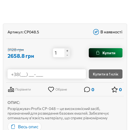
В наявності
Артикул:
CP048.5
3128 грн
+
Купити
2658.8
грн
-
Купити
в 1 клік
0
0
Порівняти
Обране
ОПИС:
Розріджувач Profix CP-048 — це високоякісний засіб,
призначений для розведення базових емалей. Забезпечує
оптимальну в'язкість матеріалу, що сприяє рівномірному
нанесенню та створенню ідеально гладкої поверхні. Переваги:
Весь опис
Підходить для професійного та аматорського використання.