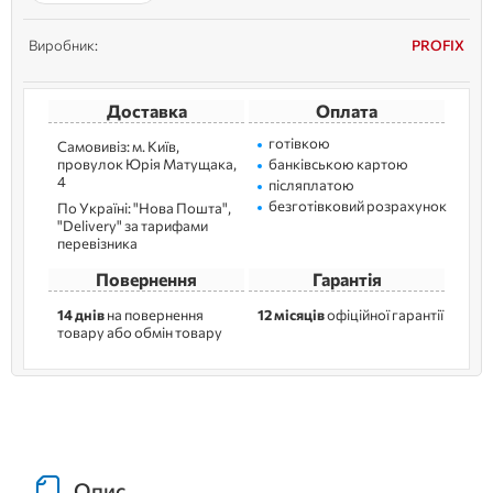
Сприяє екон...
Виробник:
PROFIX
Доставка
Оплата
готівкою
Самовивіз: м. Kиїв,
провулок Юрія Матущака,
банківською картою
4
післяплатою
безготівковий розрахунок
По Україні: "Нова Пошта",
"Delivery" за тарифами
перевізника
Повернення
Гарантія
14 днів
на повернення
12 місяців
офіційної гарантії
товару або обмін товару
Опис