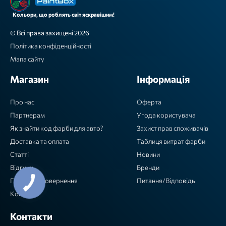
Кольори, що роблять світ яскравішим!
© Всі права захищені 2026
Політика конфіденційності
Мапа сайту
Магазин
Інформація
Про нас
Оферта
Партнерам
Угода користувача
Як знайти код фарби для авто?
Захист прав споживачів
Доставка та оплата
Таблиця витрат фарби
Статті
Новини
Відгуки
Бренди
Гарантія / повернення
Питання/Відповідь
Контакти
Контакти