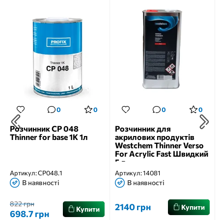
0
0
0
0
Розчинник CP 048
Розчинник для
Thinner for base 1K 1л
акрилових продуктів
Westchem Thinner Verso
For Acrylic Fast Швидкий
5 л
Артикул:
CP048.1
Артикул:
14081
В наявності
В наявності
822 грн
2140 грн
Купити
Купити
698.7 грн