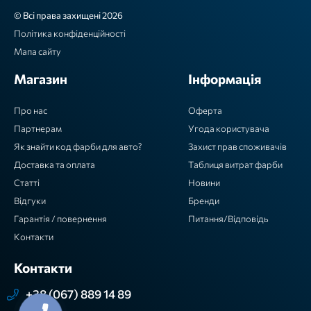
© Всі права захищені 2026
Політика конфіденційності
Мапа сайту
Магазин
Інформація
Про нас
Оферта
Партнерам
Угода користувача
Як знайти код фарби для авто?
Захист прав споживачів
Доставка та оплата
Таблиця витрат фарби
Статті
Новини
Відгуки
Бренди
Гарантія / повернення
Питання/Відповідь
Контакти
Контакти
+38 (067) 889 14 89