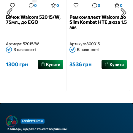
0
0
0
0
Бачок Walcom 52015/W,
Ремкомплект Walcom до
75мл., до EGO
Slim Kombat HTE дюза 1.5
мм
Артикул:
52015/W
Артикул:
800015
В наявності
В наявності
1300 грн
3536 грн
Купити
Купити
Кольори, що роблять світ яскравішим!