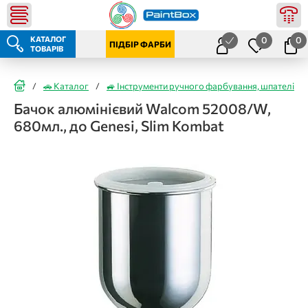
КАТАЛОГ
0
0
ПІДБІР ФАРБИ
ТОВАРІВ
/
🚗 Каталог
/
🚙 Інструменти ручного фарбування, шпателі
/
Бачок алюмінієвий Walcom 52008/W,
680мл., до Genesi, Slim Kombat