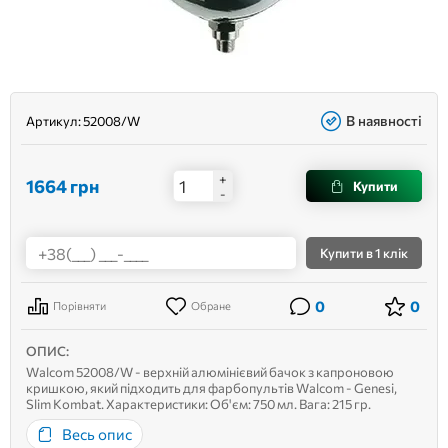
В наявності
Артикул:
52008/W
+
1664
грн
Купити
-
Купити
в 1 клік
0
0
Порівняти
Обране
ОПИС:
Walcom 52008/W - верхній алюмінієвий бачок з капроновою
кришкою, який підходить для фарбопультів Walcom - Genesi,
Slim Kombat. Характеристики: Об'єм: 750 мл. Вага: 215 гр.
Внутрішній діаметр фітинга подачі фарби – 9 мм. Різьблення М 16
Весь опис
х 1,5.