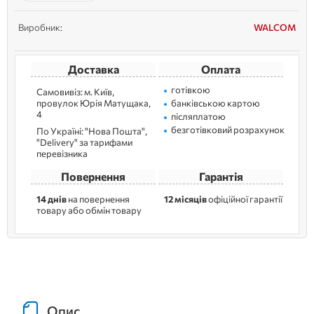
Виробник:
WALCOM
Доставка
Оплата
готівкою
Самовивіз: м. Kиїв,
провулок Юрія Матущака,
банківською картою
4
післяплатою
безготівковий розрахунок
По Україні: "Нова Пошта",
"Delivery" за тарифами
перевізника
Повернення
Гарантія
14 днів
на повернення
12 місяців
офіційної гарантії
товару або обмін товару
Опис