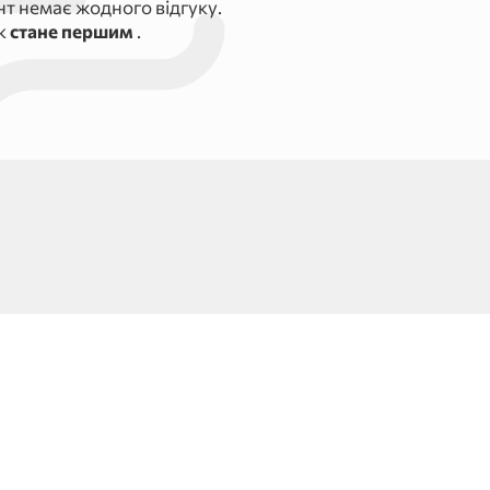
т немає жодного відгуку.
ук
стане першим
.