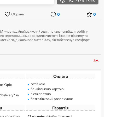
Купити
в 1 клік
0
0
Обране
 — це надійний захисний одяг, призначений для робіт у
х середовищах, де важлива чистота і захист від пилу та
 легкого, дихаючого матеріалу, він забезпечує комфорт
Комбінезон...
3M
Оплата
готівкою
лок Юрія
банківською картою
післяплатою
Delivery" за
безготівковий розрахунок
я
Гарантія
ру або обмін
12 місяців
офіційної гарантії