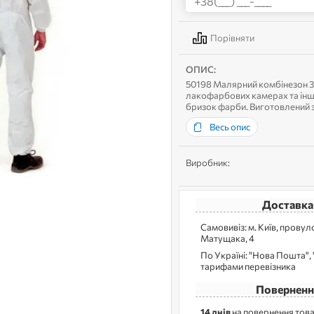
Порівняти
ОПИС:
50198 Малярний комбінезон 3M
лакофарбових камерах та інши
бризок фарби. Виготовлений з
навіть при тривалому носінні. 
Весь опис
Виробник:
Доставка
Самовивіз: м. Kиїв, прову
Матущака, 4
По Україні: "Нова Пошта", "
тарифами перевізника
Поверненн
14 днів
на повернення това