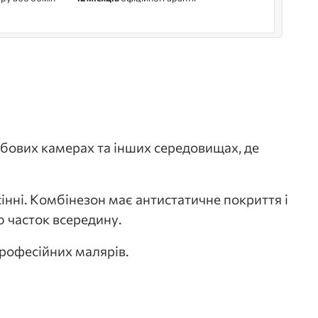
рбових камерах та інших середовищах, де
інні. Комбінезон має антистатичне покриття і
ю часток всередину.
професійних малярів.