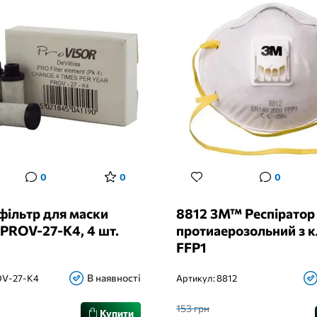
0
0
0
фільтр для маски
8812 3M™ Респіратор
s PROV-27-K4, 4 шт.
протиаерозольний з 
FFP1
В наявності
V-27-K4
Артикул:
8812
153 грн
Купити