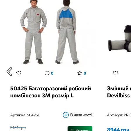
0
0
50425 Багаторазовий робочий
Змінний 
комбінезон 3М розмір L
Devilbis
В наявності
Артикул:
50425L
Артикул:
PRO
3151 грн
8944 грн
Купити