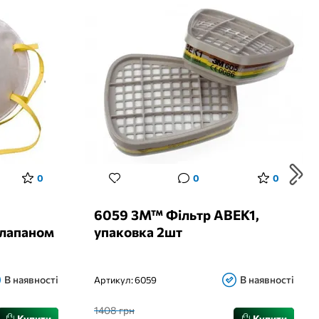
0
0
0
6059 3M™ Фільтр ABEK1,
клапаном
упаковка 2шт
В наявності
В наявності
Артикул:
6059
1408 грн
Купити
Купити