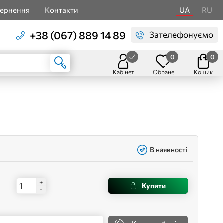
вернення
Контакти
UA
RU
+38 (067) 889 14 89
Зателефонуємо
0
0
Кабінет
Обране
Кошик
В наявності
+
Купити
-