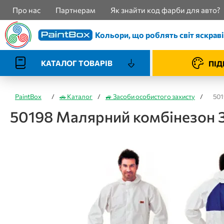
Про нас
Партнерам
Як знайти код фарби для авто?
Кольори, що роблять світ яскрав
КАТАЛОГ ТОВАРІВ
ПІД
PaintBox
/
🚗 Каталог
/
🚙 Засоби особистого захисту
/
501
50198 Малярний комбінезон 