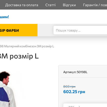
Доставка та оплата
Статті
Відгуки
Гарантія / по
ішим!
БІР ФАРБИ
98 Малярний комбінезон 3М розмір L
3М розмір L
Артикул:
50198L
803 грн
602.25
грн