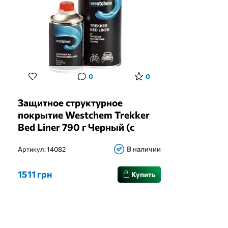
0
0
Защитное структурное
покрытие Westchem Trekker
Bed Liner 790 г Черный (с
отвердителем 210 г)
В наличии
Артикул:
14082
1511 грн
Купить