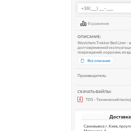
В сравнение
ОПИСАНИЕ:
Westchem Trekker Bed Liner -
долговременной эксплуатации
повреждений, коррозии, возд
Преимущества продукта: Проч
Все описание
Производитель:
СКАЧАТЬ ФАЙЛЫ:
TDS - Технический паспо
Доставка
Самовывоз: г. Kиев, пpoу
Матущака, 4