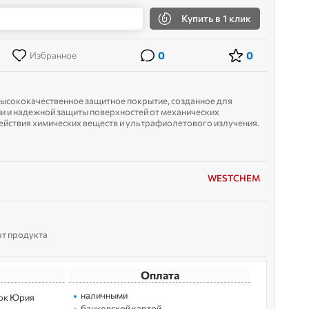
Купить
в 1 клик
0
0
Избранное
 высококачественное защитное покрытие, созданное для
 и надежной защиты поверхностей от механических
ействия химических веществ и ультрафиолетового излучения.
ность и долговечность: образует...
WESTCHEM
рт продукта
Оплата
наличными
лoк Юрия
банковской картой