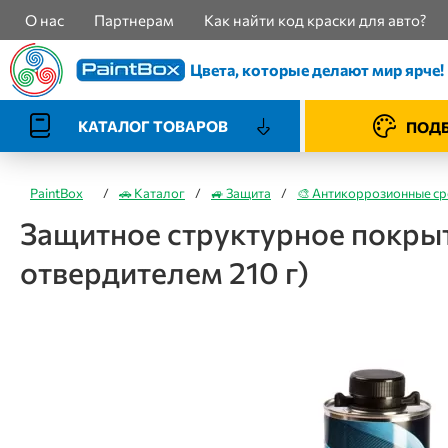
О нас
Партнерам
Как найти код краски для авто?
Цвета, которые делают мир ярче!
КАТАЛОГ ТОВАРОВ
ПОДБ
PaintBox
/
🚗 Каталог
/
🚙 Защита
/
🎨 Антикоррозионные ср
Защитное структурное покрыти
отвердителем 210 г)