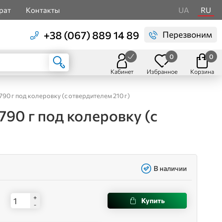
рат
Контакты
UA
RU
+38 (067) 889 14 89
Перезвоним
0
0
Кабинет
Избранное
Корзина
90 г под колеровку (с отвердителем 210 г)
790 г под колеровку (с
В наличии
+
Купить
-