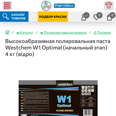
КАТАЛОГ
0
0
ПОДБОР КРАСКИ
ТОВАРОВ
/
🚗 Каталог
/
🚙 Полировочные материалы
/
🎨 Полировоч
Высокоабразивная полировальная паста
Westchem W1 Optimal (начальный этап)
4 кг (відро)