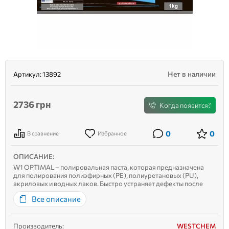
Нет в наличии
Артикул:
13892
2736
грн
Когда появится?
0
0
В сравнение
Избранное
ОПИСАНИЕ:
W1 OPTIMAL – полировальная паста, которая предназначена
для полирования полиэфирных (PE), полиуретановых (PU),
акриловых и водных лаков. Быстро устраняет дефекты после
шлифования наждачной бумагой Р1200, обеспечивая высокое
Все описание
качество ЛКП. Содержащиеся высококачественные абразивные
минералы...
Производитель:
WESTCHEM