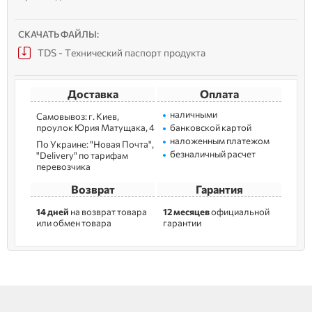
СКАЧАТЬ ФАЙЛЫ:
TDS - Технический паспорт продукта
Доставка
Оплата
наличными
Самовывоз: г. Kиев,
пpoулoк Юрия Матущака, 4
банковской картой
наложенным платежом
По Украине: "Новая Почта",
безналичный расчет
"Delivery" по тарифам
перевозчика
Возврат
Гарантия
14 дней
на возврат товара
12 месяцев
официальной
или обмен товара
гарантии