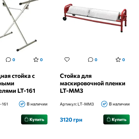
0
0
0
0
ная стойка с
Стойка для
ными
маскировочной пленки
елями LT-161
LT-MM3
В наличии
В наличии
-161
Артикул:
LT-MM3
н
3120 грн
Купить
Купить