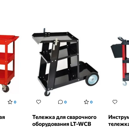
0
0
0
ая
Тележка для сварочного
Инстру
оборудования LT-WCB
тележк