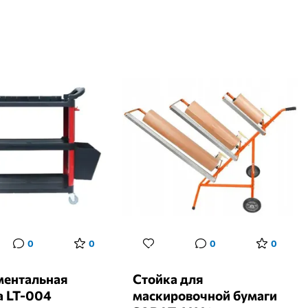
0
0
0
0
ментальная
Стойка для
а LT-004
маскировочной бумаги