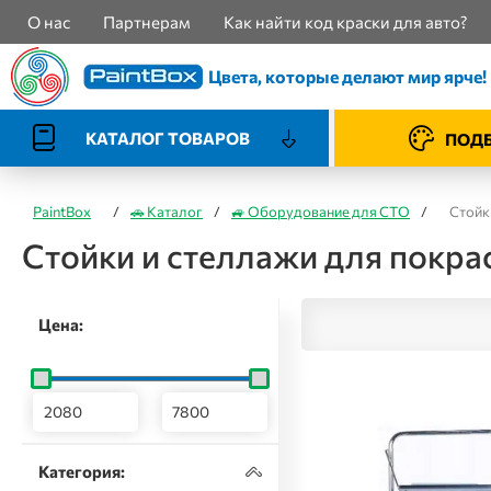
О нас
Партнерам
Как найти код краски для авто?
Цвета, которые делают мир ярче!
КАТАЛОГ ТОВАРОВ
ПОДБ
PaintBox
/
🚗 Каталог
/
🚙 Оборудование для СТО
/
Стойк
Стойки и стеллажи для покра
Цена:
Категория: