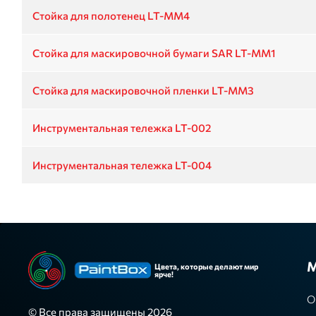
Стойка для полотенец LT-MM4
Стойка для маскировочной бумаги SAR LT-MM1
Стойка для маскировочной пленки LT-MM3
Инструментальная тележка LT-002
Инструментальная тележка LT-004
М
Цвета, которые делают мир
ярче!
О
© Все права защищены 2026