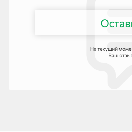
Остав
На текущий момен
Ваш отзы