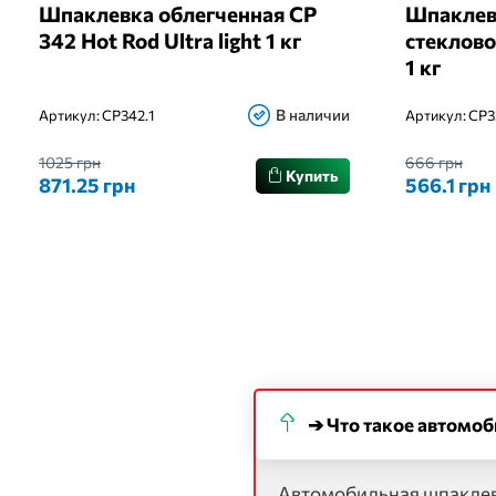
Шпаклевка облегченная CP
Шпаклев
342 Hot Rod Ultra light 1 кг
стеклово
1 кг
В наличии
Артикул:
CP342.1
Артикул:
CP3
1025 грн
666 грн
Купить
871.25 грн
566.1 грн
➔ Что такое автомо
Автомобильная шпаклевк