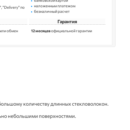
банковской картой
наложенным платежом
 "Delivery" по
безналичный расчет
Гарантия
 или обмен
12 месяцев
официальной гарантии
большому количеству длинных стекловолокон.
льно небольшими поверхностями.