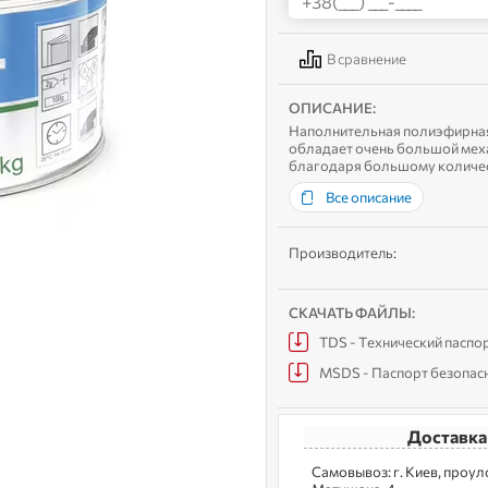
В сравнение
ОПИСАНИЕ:
Наполнительная полиэфирная 
обладает очень большой мех
благодаря большому количес
эластичность и трудоемкая об
Все описание
Производитель:
СКАЧАТЬ ФАЙЛЫ:
TDS - Технический паспо
MSDS - Паспорт безопас
Доставка
Самовывоз: г. Kиев, пpoу