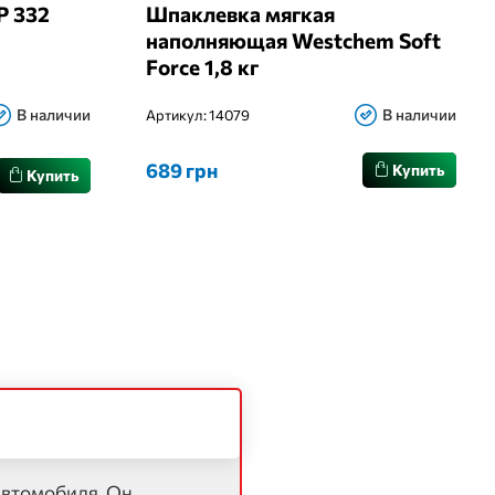
P 332
Шпаклевка мягкая
наполняющая Westchem Soft
Force 1,8 кг
В наличии
В наличии
Артикул:
14079
689 грн
Купить
Купить
автомобиля. Он