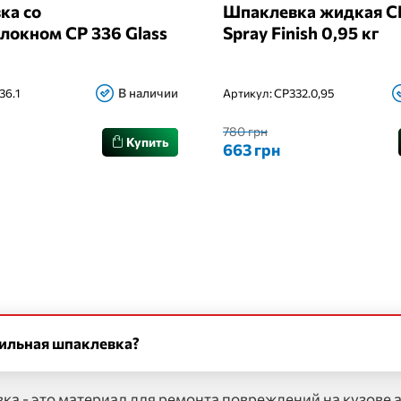
ка со
Шпаклевка жидкая C
локном CP 336 Glass
Spray Finish 0,95 кг
В наличии
36.1
Артикул:
CP332.0,95
780 грн
Купить
663 грн
бильная шпаклевка?
а - это материал для ремонта повреждений на кузове 