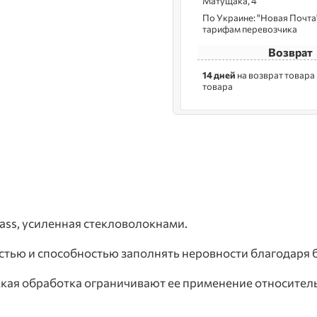
Матущака, 4
По Украине: "Новая Почта",
тарифам перевозчика
Возврат
14 дней
на возврат товара
товара
ss, усиленная стекловолокнами.
стью и способностью заполнять неровности благодаря 
мкая обработка ограничивают ее применение относите