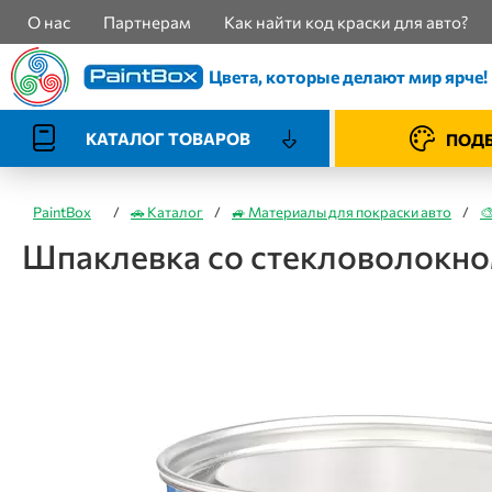
О нас
Партнерам
Как найти код краски для авто?
Цвета, которые делают мир ярче!
КАТАЛОГ ТОВАРОВ
ПОДБ
PaintBox
/
🚗 Каталог
/
🚙 Материалы для покраски авто
/

Шпаклевка со стекловолокном 