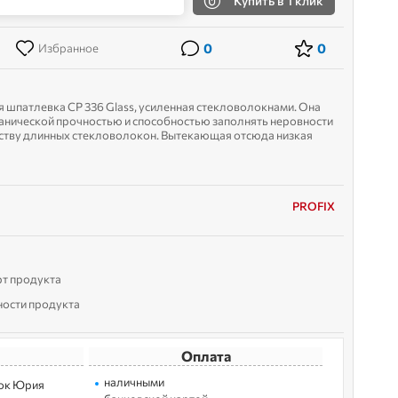
Купить
в 1 клик
0
0
Избранное
шпатлевка CP 336 Glass, усиленная стекловолокнами. Она
анической прочностью и способностью заполнять неровности
тву длинных стекловолокон. Вытекающая отсюда низкая
работка ограничивают ее приме...
PROFIX
рт продукта
ности продукта
Оплата
наличными
лoк Юрия