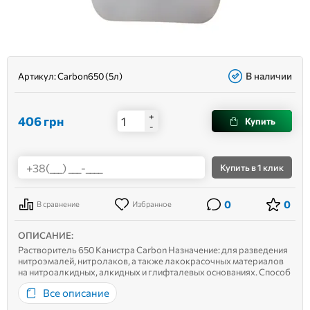
В наличии
Артикул:
Carbon650 (5л)
+
406
грн
Купить
-
Купить
в 1 клик
0
0
В сравнение
Избранное
ОПИСАНИЕ:
Растворитель 650 Канистра Carbon Назначение: для разведения
нитроэмалей, нитролаков, а также лакокрасочных материалов
на нитроалкидных, алкидных и глифталевых основаниях. Способ
применения: при перемешивании растворитель добавляют
Все описание
небольшими порциями к лакокрасочному материалу до
получения нужной ко...