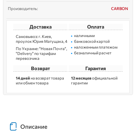
Производитель:
CARBON
Доставка
Оплата
наличными
Самовывоз: г. Kиев,
пpoулoк Юрия Матущака, 4
банковской картой
наложенным платежом
По Украине: "Новая Почта",
безналичный расчет
"Delivery" по тарифам
перевозчика
Возврат
Гарантия
14 дней
на возврат товара
12 месяцев
официальной
или обмен товара
гарантии
Описание