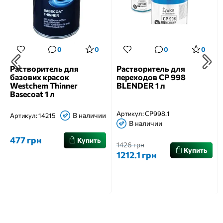
0
0
0
0
Растворитель для
Растворитель для
базових красок
переходов CP 998
Westchem Thinner
BLENDER 1 л
Basecoat 1 л
Артикул:
CP998.1
В наличии
Артикул:
14215
В наличии
477 грн
Купить
1426 грн
Купить
1212.1 грн