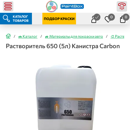
КАТАЛОГ
0
0
ПОДБОР КРАСКИ
ТОВАРОВ
/
🚗 Каталог
/
🚙 Материалы для покраски авто
/
🎨 Раствор
Растворитель 650 (5л) Канистра Carbon