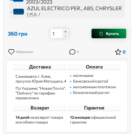
2003/2023
AZUL ELECTRICO PER., AB5, CHRYSLER
USA /
+
360
грн
Купить
-
0
Избранное
0
Доставка
Оплата
наличными
Самовывоз: г. Kиев,
пpoулoк Юрия Матущака, 4
банковской картой
наложенным платежом
По Украине: "Новая Почта",
безналичный расчет
"Delivery" по тарифам
перевозчика
Возврат
Гарантия
14 дней
на возврат товара
12 месяцев
официальной
или обмен товара
гарантии