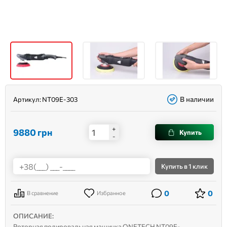
В наличии
Артикул:
NT09E-303
+
9880
грн
Купить
-
Купить
в 1 клик
0
0
В сравнение
Избранное
ОПИСАНИЕ:
Роторная полировальная машинка ONETECH NT09E-