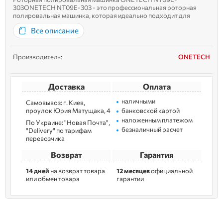
303ONETECH NT09E-303 - это профессиональная роторная
полировальная машинка, которая идеально подходит для
интенсивного использования в авторемонтной сфере и
Все описание
промышленности. Оснащенная мощным 1200-ваттным
двигателем (с пиковой мощностью 1800 Вт), она работ...
Производитель:
ONETECH
Доставка
Оплата
наличными
Самовывоз: г. Kиев,
пpoулoк Юрия Матущака, 4
банковской картой
наложенным платежом
По Украине: "Новая Почта",
безналичный расчет
"Delivery" по тарифам
перевозчика
Возврат
Гарантия
14 дней
на возврат товара
12 месяцев
официальной
или обмен товара
гарантии