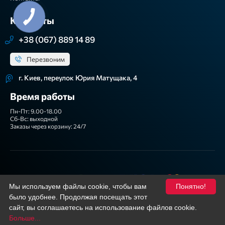
Контакты
+38 (067) 889 14 89
Перезвоним
г. Киев, переулок Юрия Матущака, 4
Время работы
Пн-Пт: 9.00-18.00
Сб-Вс: выходной
Заказы через корзину: 24/7
Мы принимаем
Мы используем файлы cookie, чтобы вам
Понятно!
было удобнее. Продолжая посещать этот
Подписывайтесь
Facebook
YouTube
сайт, вы соглашаетесь на использование файлов cookie.
Больше...