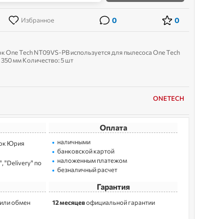
0
0
Избранное
 One Tech NT09VS-PB используется для пылесоса One Tech
350 мм Количество: 5 шт
ONETECH
Оплата
наличными
лoк Юрия
банковской картой
наложенным платежом
 "Delivery" по
безналичный расчет
Гарантия
 или обмен
12 месяцев
официальной гарантии