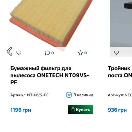
0
0
Бумажный фильтр для
Тройник
пылесоса ONETECH NT09VS-
поста O
PF
В наличии
Артикул:
NT09VS-PF
Артикул:
NT0
1196 грн
936 грн
Купить