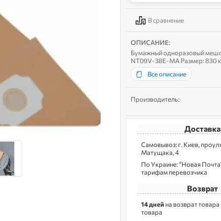
В сравнение
ОПИСАНИЕ:
Бумажный одноразовый мешок
NT09V-38E-MA Размер: 830 x 
Все описание
Производитель:
Доставка
Самовывоз: г. Kиев, пpoу
Матущака, 4
По Украине: "Новая Почта",
тарифам перевозчика
Возврат
14 дней
на возврат товара
товара