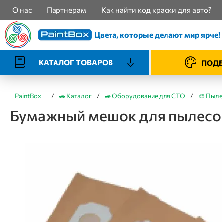
О нас
Партнерам
Как найти код краски для авто?
Цвета, которые делают мир ярче!
КАТАЛОГ ТОВАРОВ
ПОДБ
PaintBox
/
🚗 Каталог
/
🚙 Оборудование для СТО
/
🎨 Пыл
Бумажный мешок для пылесо