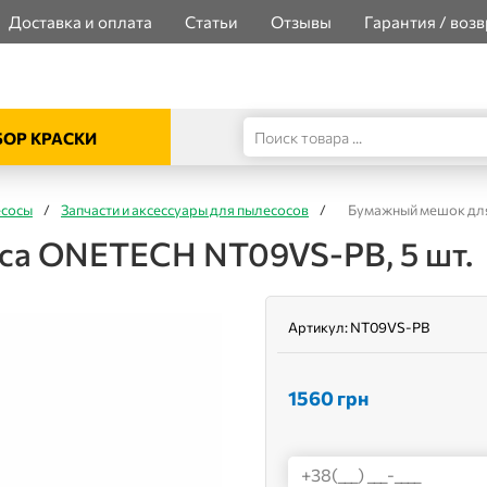
Доставка и оплата
Статьи
Отзывы
Гарантия / возв
ОР КРАСКИ
есосы
/
Запчасти и аксессуары для пылесосов
/
Бумажный мешок для
са ONETECH NT09VS-PB, 5 шт.
Артикул:
NT09VS-PB
1560
грн