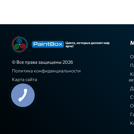
М
Цвета, которые делают мир
ярче!
О
© Все права защищены 2026
П
Политика конфиденциальности
К
Карта сайта
ав
Д
С
О
Г
К