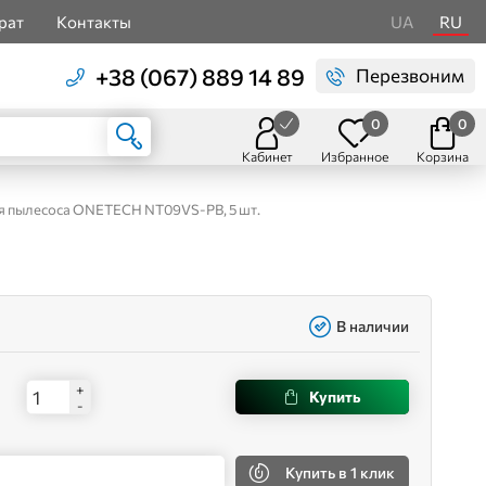
рат
Контакты
UA
RU
+38 (067) 889 14 89
Перезвоним
0
0
Кабинет
Избранное
Корзина
 пылесоса ONETECH NT09VS-PB, 5 шт.
В наличии
+
Купить
-
Купить
в 1 клик