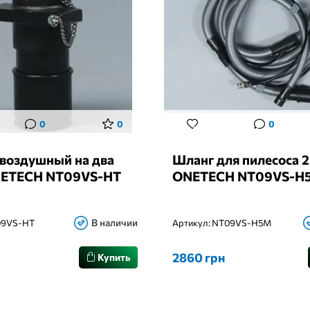
0
0
0
 воздушный на два
Шланг для пилесоса 2
NETECH NT09VS-HT
ONETECH NT09VS-H5
В наличии
9VS-HT
Артикул:
NT09VS-H5M
2860 грн
Купить