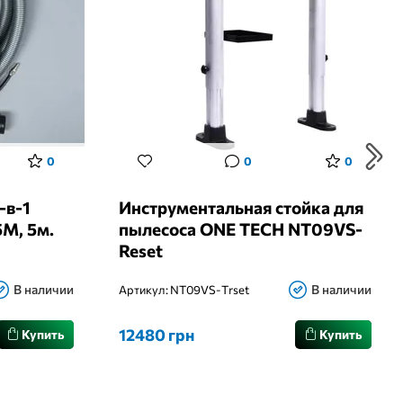
0
0
0
-в-1
Инструментальная стойка для
M, 5м.
пылесоса ONE TECH NT09VS-
Reset
В наличии
В наличии
Артикул:
NT09VS-Trset
12480 грн
Купить
Купить