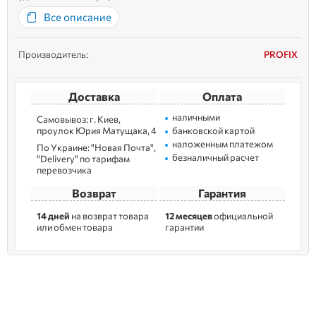
пластика, он легкий, герметичный и устойчивый к воздействию
Все описание
красок и растворителей. Благодаря плотно прилегающей
крышке можно ...
Производитель:
PROFIX
Доставка
Оплата
наличными
Самовывоз: г. Kиев,
пpoулoк Юрия Матущака, 4
банковской картой
наложенным платежом
По Украине: "Новая Почта",
безналичный расчет
"Delivery" по тарифам
перевозчика
Возврат
Гарантия
14 дней
на возврат товара
12 месяцев
официальной
или обмен товара
гарантии