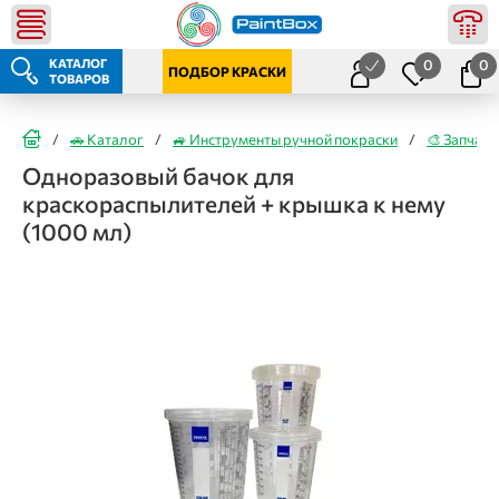
КАТАЛОГ
0
0
ПОДБОР КРАСКИ
ТОВАРОВ
/
🚗 Каталог
/
🚙 Инструменты ручной покраски
/
🎨 Запчаст
Одноразовый бачок для
краскораспылителей + крышка к нему
(1000 мл)