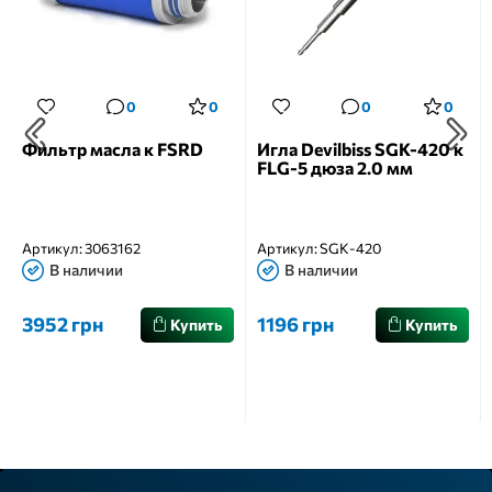
0
0
0
0
Фильтр масла к FSRD
Игла Devilbiss SGK-420 к
FLG-5 дюза 2.0 мм
Артикул:
3063162
Артикул:
SGK-420
В наличии
В наличии
3952 грн
1196 грн
Купить
Купить