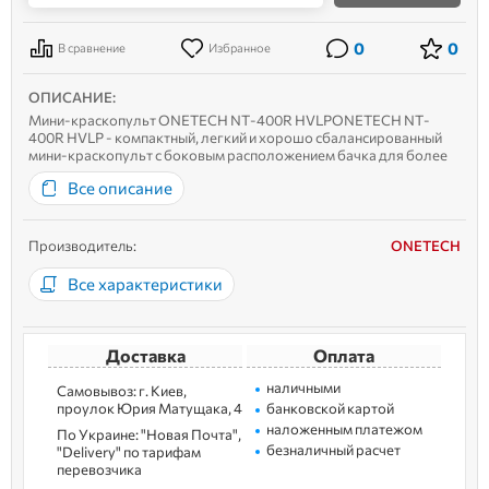
0
0
В сравнение
Избранное
ОПИСАНИЕ:
Мини-краскопульт ONETECH NT-400R HVLPONETECH NT-
400R HVLP - компактный, легкий и хорошо сбалансированный
мини-краскопульт с боковым расположением бачка для более
точного контроля процесса окрашивания.Система HVLP (High
Все описание
Volume Low Pressure) обеспечивает высокое качество нанесения
покрытия при низком ...
Производитель:
ONETECH
Все характеристики
Доставка
Оплата
наличными
Самовывоз: г. Kиев,
пpoулoк Юрия Матущака, 4
банковской картой
наложенным платежом
По Украине: "Новая Почта",
безналичный расчет
"Delivery" по тарифам
перевозчика