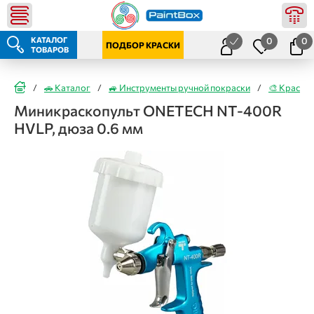
КАТАЛОГ
0
0
ПОДБОР КРАСКИ
ТОВАРОВ
/
🚗 Каталог
/
🚙 Инструменты ручной покраски
/
🎨 Краско
Миникраскопульт ONETECH NT-400R
HVLP, дюза 0.6 мм