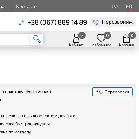
рат
Контакты
UA
RU
+38 (067) 889 14 89
Перезвоним
0
0
Кабинет
Избранное
Корзина
о пластику (Эластичная)
Сортировки
а
атлевка со стекловолокном для авто
клевка быстросохнущая
вка по металлу