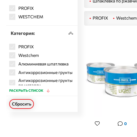
Шпаклевка по ржавчи
PROFIX
WESTCHEM
PROFIX
Westchem
Категория:
PROFIX
Westchem
Алюминиевая шпатлевка
Антикоррозионные грунты
Антикоррозионные грунты
по металлу
РАСКРЫТЬ СПИСОК
Армирующие шпатлевки
(антикоррозийная)
Сбросить
Готовые грунты
Грунты
Грунты по металлу
0
Грунты изоляторы