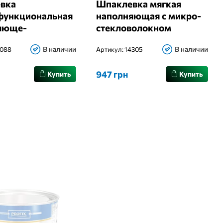
вка
Шпаклевка мягкая
функциональная
наполняющая с микро-
яюще-
стекловолокном
чная
Westchem Fiber 1,7 кг
В наличии
В наличии
4088
Артикул:
14305
легкая Westchem
d 1 кг
947 грн
Купить
Купить