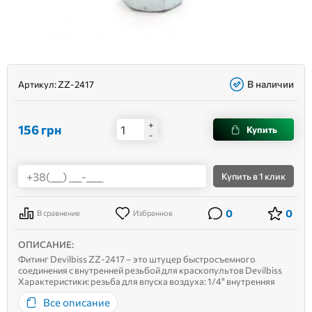
В наличии
Артикул:
ZZ-2417
+
156
грн
Купить
-
Купить
в 1 клик
0
0
В сравнение
Избранное
ОПИСАНИЕ:
Фитинг Devilbiss ZZ-2417 – это штуцер быстросъемного
соединения с внутренней резьбой для краскопультов Devilbiss
Характеристики: резьба для впуска воздуха: 1/4" внутренняя
резьба (папа); материал: латунь.
Все описание