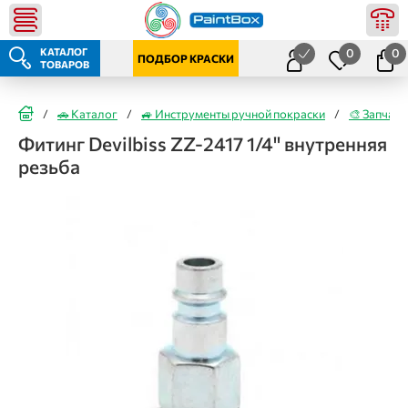
КАТАЛОГ
0
0
ПОДБОР КРАСКИ
ТОВАРОВ
/
🚗 Каталог
/
🚙 Инструменты ручной покраски
/
🎨 Запчаст
Фитинг Devilbiss ZZ-2417 1/4'' внутренняя
резьба