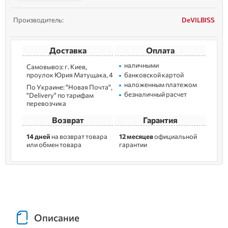
Производитель:
DeVILBISS
Доставка
Оплата
наличными
Самовывоз: г. Kиев,
пpoулoк Юрия Матущака, 4
банковской картой
наложенным платежом
По Украине: "Новая Почта",
безналичный расчет
"Delivery" по тарифам
перевозчика
Возврат
Гарантия
14 дней
на возврат товара
12 месяцев
официальной
или обмен товара
гарантии
Описание