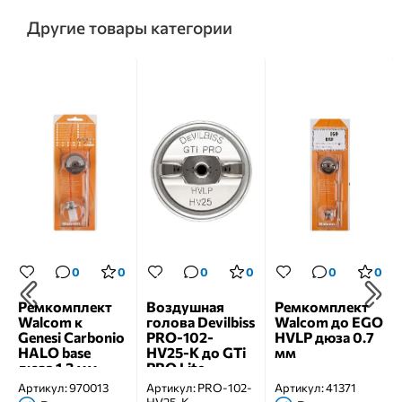
Другие товары категории
0
0
0
0
0
0
Ремкомплект
Воздушная
Ремкомплект
Walcom к
голова Devilbiss
Walcom до EGO
Genesi Carbonio
PRO-102-
HVLP дюза 0.7
HALO base
HV25-K до GTi
мм
дюза 1.3 мм
PRO Lite
Артикул:
970013
Артикул:
PRO-102-
Артикул:
41371
HV25-K