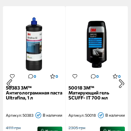
0
0
0
0
50383 3M™
50018 3M™
Антиголограммная паста
Матирующий гель
Ultrafina, 1 л
SCUFF- IT 700 мл
В наличии
В наличии
Артикул:
50383
Артикул:
50018
4111 грн
2305 грн