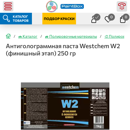
КАТАЛОГ
0
0
ПОДБОР КРАСКИ
ТОВАРОВ
/
🚗 Каталог
/
🚙 Полировочные материалы
/
🎨 Полировоч
Антиголограммная паста Westchem W2
(финишный этап) 250 гр