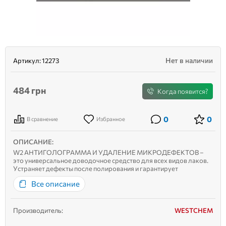
Нет в наличии
Артикул:
12273
484
грн
Когда появится?
0
0
В сравнение
Избранное
ОПИСАНИЕ:
W2 АНТИГОЛОГРАММА И УДАЛЕНИЕ МИКРОДЕФЕКТОВ –
это универсальное доводочное средство для всех видов лаков.
Устраняет дефекты после полирования и гарантирует
зеркальный блеск. Применяется как «второй шаг» с пастами W1
Все описание
Strong и W2 Optimal. Высококачественные полировальные
минералы...
Производитель:
WESTCHEM