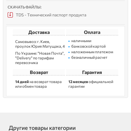
СКАЧАТЬ ФАЙЛЫ:
TDS - Технический паспорт продукта
Доставка
Оплата
наличными
Самовывоз: г. Kиев,
пpoулoк Юрия Матущака, 4
банковской картой
наложенным платежом
По Украине: "Новая Почта",
безналичный расчет
"Delivery" по тарифам
перевозчика
Возврат
Гарантия
14 дней
на возврат товара
12 месяцев
официальной
или обмен товара
гарантии
Другие товары категории