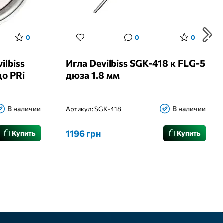
0
0
0
ilbiss
Игла Devilbiss SGK-418 к FLG-5
о PRi
дюза 1.8 мм
В наличии
В наличии
Артикул:
SGK-418
1196 грн
Купить
Купить