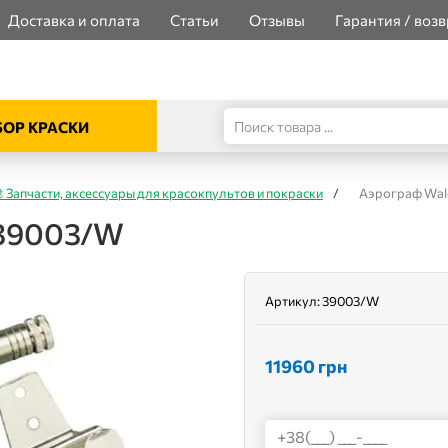
Доставка и оплата
Статьи
Отзывы
Гарантия / возв
ОР КРАСКИ
 Запчасти, аксессуары для красокпультов и покраски
/
Аэрограф Wal
 39003/W
Артикул:
39003/W
11960
грн