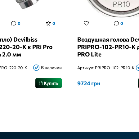
0
0
0
пло) Devilbiss
Воздушная голова Dev
20-20-K к PRi Pro
PRIPRO-102-PR10-K д
а 2.0 мм
PRO Lite
В наличии
PRO-220-20-K
Артикул:
PRIPRO-102-PR10-K
9724 грн
Купить