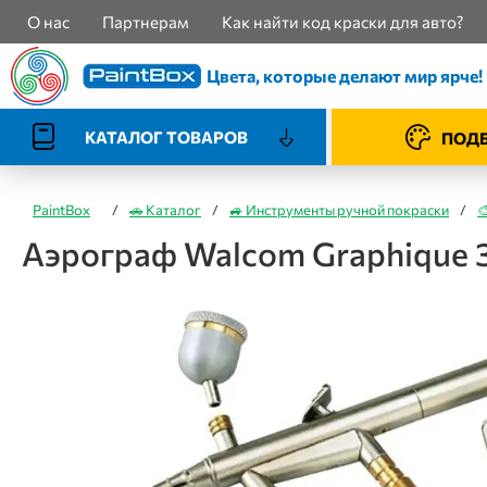
О нас
Партнерам
Как найти код краски для авто?
Цвета, которые делают мир ярче!
КАТАЛОГ ТОВАРОВ
ПОДБ
PaintBox
/
🚗 Каталог
/
🚙 Инструменты ручной покраски
/

Аэрограф Walcom Graphique