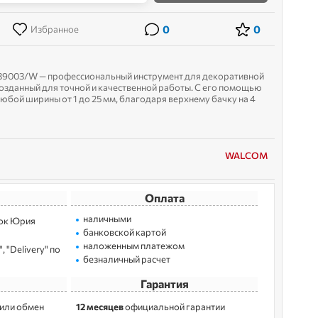
0
0
Избранное
39003/W — профессиональный инструмент для декоративной
созданный для точной и качественной работы. С его помощью
юбой ширины от 1 до 25 мм, благодаря верхнему бачку на 4
ические характ...
WALCOM
Оплата
наличными
лoк Юрия
банковской картой
наложенным платежом
 "Delivery" по
безналичный расчет
Гарантия
 или обмен
12 месяцев
официальной гарантии