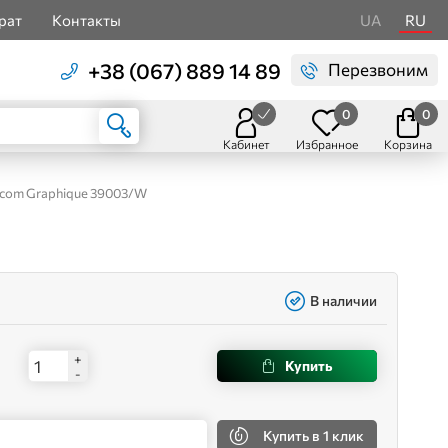
рат
Контакты
UA
RU
+38 (067) 889 14 89
Перезвоним
0
0
Кабинет
Избранное
Корзина
com Graphique 39003/W
В наличии
+
Купить
-
Купить
в 1 клик