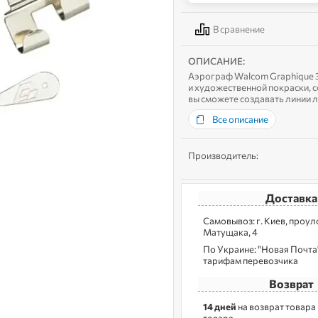
В сравнение
ОПИСАНИЕ:
Аэрограф Walcom Graphique 
и художественной покраски, 
вы сможете создавать линии л
мл или нижнему на 20 мл. Техн
Все описание
Производитель:
Доставка
Самовывоз: г. Kиев, пpoу
Матущака, 4
По Украине: "Новая Почта",
тарифам перевозчика
Возврат
14 дней
на возврат товара