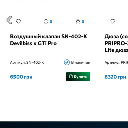
0
0
Воздушный клапан SN-402-K
Дюза (со
Devilbiss к GTi Pro
PRIPRO-2
Lite дюз
В наличии
Артикул:
SN-402-K
Артикул:
PRI
6500 грн
8320 грн
Купить