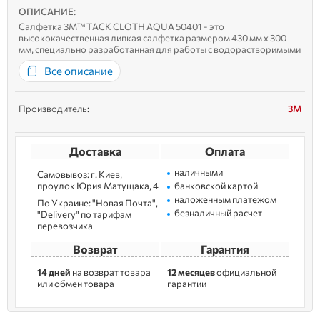
ОПИСАНИЕ:
Салфетка 3M™ TACK CLOTH AQUA 50401 - это
высококачественная липкая салфетка размером 430 мм х 300
мм, специально разработанная для работы с водорастворимыми
красками. Она эффективно удаляет пыль, ворс и мелкие
Все описание
загрязнения с поверхности перед покраской, обеспечивая
идеально чистую основу для на...
Производитель:
3M
Доставка
Оплата
наличными
Самовывоз: г. Kиев,
пpoулoк Юрия Матущака, 4
банковской картой
наложенным платежом
По Украине: "Новая Почта",
безналичный расчет
"Delivery" по тарифам
перевозчика
Возврат
Гарантия
14 дней
на возврат товара
12 месяцев
официальной
или обмен товара
гарантии