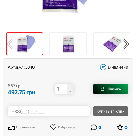
В наличии
Артикул:
50401
657 грн
+
Купить
492.75
грн
-
Купить
в 1 клик
0
0
В сравнение
Избранное