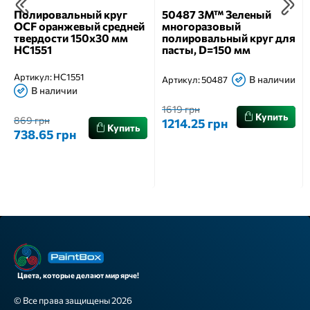
Полировальный круг
50487 3М™ Зеленый
OCF оранжевый средней
многоразовый
твердости 150х30 мм
полировальный круг для
HC1551
пасты, D=150 мм
Артикул:
HC1551
В наличии
Артикул:
50487
В наличии
1619 грн
Купить
869 грн
1214.25 грн
Купить
738.65 грн
Цвета, которые делают мир ярче!
© Все права защищены 2026