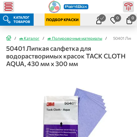
КАТАЛОГ
0
0
ПОДБОР КРАСКИ
ТОВАРОВ
/
🚗 Каталог
/
🚙 Полировочные материалы
/
50401 Липка
50401 Липкая салфетка для
водорастворимых красок TACK CLOTH
AQUA, 430 мм х 300 мм