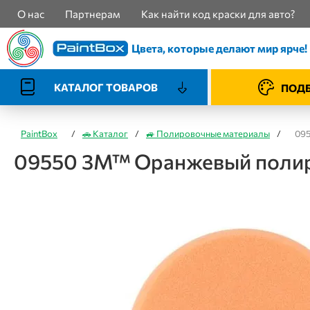
О нас
Партнерам
Как найти код краски для авто?
Цвета, которые делают мир ярче!
КАТАЛОГ ТОВАРОВ
ПОДБ
PaintBox
/
🚗 Каталог
/
🚙 Полировочные материалы
/
095
09550 3M™ Оранжевый полиро