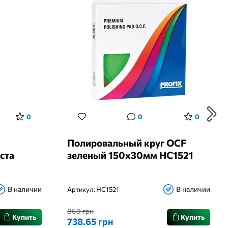
0
0
0
Полировальный круг OCF
ста
зеленый 150х30мм HC1521
В наличии
В наличии
Артикул:
HC1521
869 грн
Купить
Купить
738.65 грн