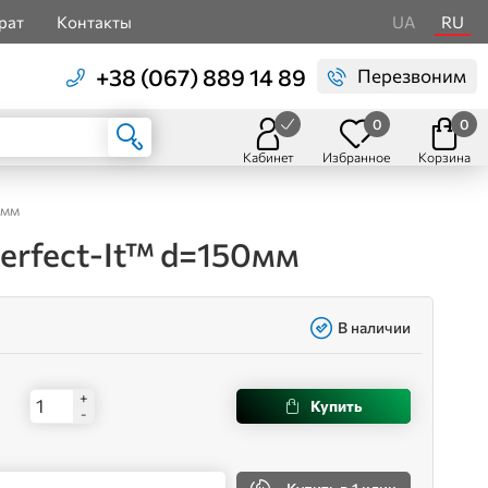
рат
Контакты
UA
RU
+38 (067) 889 14 89
Перезвоним
0
0
Кабинет
Избранное
Корзина
0мм
erfect-It™ d=150мм
В наличии
+
Купить
-