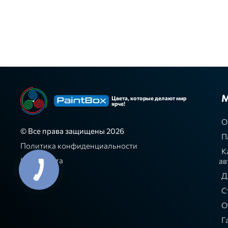
М
Цвета, которые делают мир
ярче!
О
© Все права защищены 2026
П
Политика конфиденциальности
К
Карта сайта
ав
Д
С
О
Г