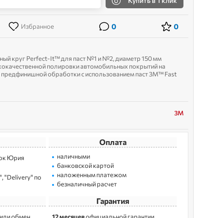
Купить
в 1 клик
0
0
Избранное
 круг Perfect-It™ для паст №1 и №2, диаметр 150 мм
ококачественной полировки автомобильных покрытий на
и предфинишной обработки с использованием паст 3M™ Fast
 Compound №...
3M
Оплата
наличными
лoк Юрия
банковской картой
наложенным платежом
 "Delivery" по
безналичный расчет
Гарантия
 или обмен
12 месяцев
официальной гарантии