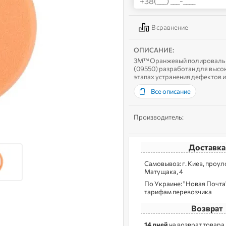
В сравнение
ОПИСАНИЕ:
3M™ Оранжевый полировальный
(09550) разработан для выс
этапах устранения дефектов 
Cut Compound №1 и 3M™ Fine
Все описание
Производитель:
Доставка
Самовывоз: г. Kиев, пpoу
Матущака, 4
По Украине: "Новая Почта",
тарифам перевозчика
Возврат
14 дней
на возврат товара