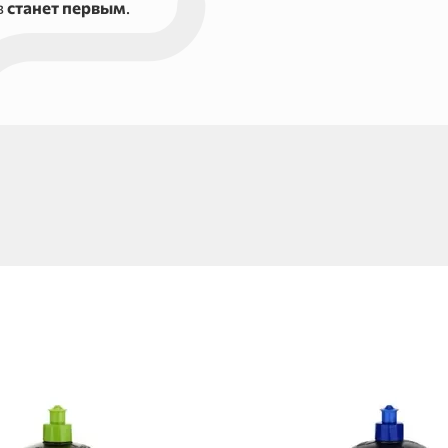
в
станет первым
.