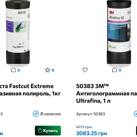
0
0
0
ста Fastcut Extreme
50383 3M™
зивная полироль, 1кг
Антиголограммная па
Ultrafina, 1 л
В наличии
15
Артикул:
50383
4111 грн
Купить
н
3083.25 грн