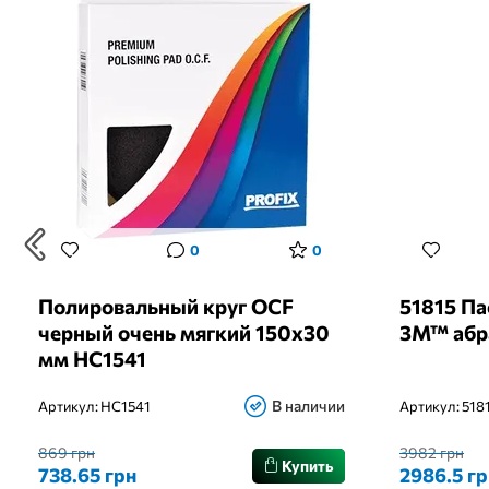
0
0
Полировальный круг OCF
51815 Па
черный очень мягкий 150х30
3M™ абра
мм HC1541
В наличии
Артикул:
HC1541
Артикул:
518
869 грн
3982 грн
Купить
738.65 грн
2986.5 гр