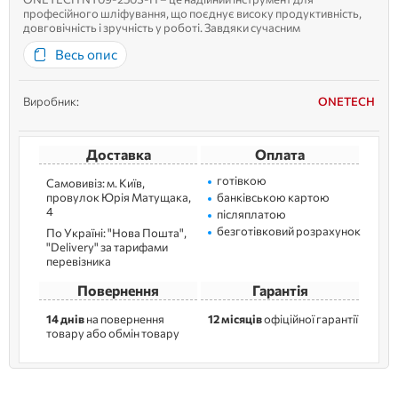
професійного шліфування, що поєднує високу продуктивність,
довговічність і зручність у роботі. Завдяки сучасним
технологічним рішенням, ця модель забезпечує якісну обробку
Весь опис
поверхонь з мінімальними зусиллями. Цільна конструкція вала
пневмодв...
Виробник:
ONETECH
Доставка
Оплата
готівкою
Самовивіз: м. Kиїв,
провулок Юрія Матущака,
банківською картою
4
післяплатою
безготівковий розрахунок
По Україні: "Нова Пошта",
"Delivery" за тарифами
перевізника
Повернення
Гарантія
14 днів
на повернення
12 місяців
офіційної гарантії
товару або обмін товару