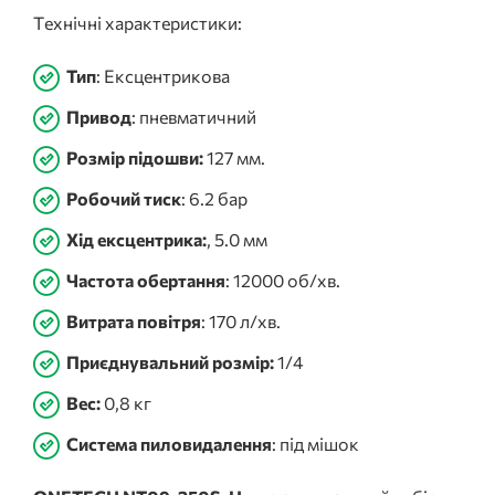
Технічні характеристики:
Тип
: Ексцентрикова
Привод
: пневматичний
Розмір підошви:
127 мм.
Робочий тиск
:
6.2 бар
Хід ексцентрика:
, 5.0 мм
Частота обертання
: 12000 об/хв.
Витрата повітря
:
170 л/хв.
Приєднувальний розмір:
1/4
Вес:
0,8 кг
Система пиловидалення
: під мішок