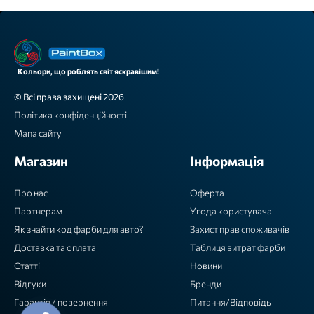
Кольори, що роблять світ яскравішим!
© Всі права захищені 2026
Політика конфіденційності
Мапа сайту
Магазин
Інформація
Про нас
Оферта
Партнерам
Угода користувача
Як знайти код фарби для авто?
Захист прав споживачів
Доставка та оплата
Таблиця витрат фарби
Статті
Новини
Відгуки
Бренди
Гарантія / повернення
Питання/Відповідь