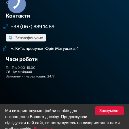
Контакти
Контакти
+38 (067) 889 14 89
Зателефонуємо
м. Київ, провулок Юрія Матущака, 4
Часи роботи
Пн-Пт: 9.00-18.00
Сб-Нд: вихідний
Замовлення через кошик: 24/7
Ми приймаємо
Ми використовуємо файли cookie для
Зрозуміло!
покращення Вашого досвіду. Продовжуючи
Підписуйтеся!
Facebook
YouTube
відвідувати цей сайт, ви погоджуєтесь на використання нами
файлів cookie.
Більше...>