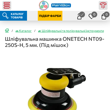
КАТАЛОГ
0
0
ПІДБІР ФАРБИ
ТОВАРІВ
/
🚗 Каталог
/
🚙 Шліфувальні та полірувальні інструменти
/
Шліфувальна машинка ONETECH NT09-
250S-H, 5 мм. (Під мішок)