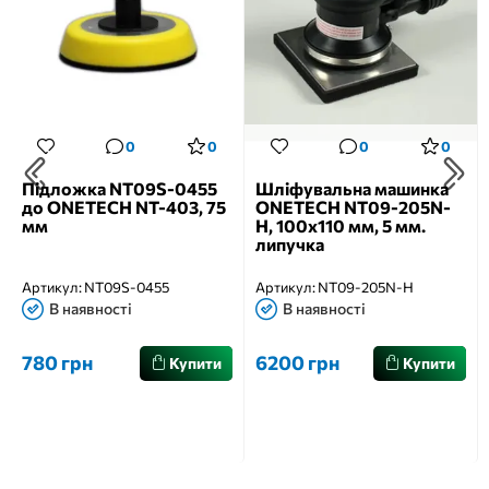
0
0
0
0
Підложка NT09S-0455
Шліфувальна машинка
до ONETECH NT-403, 75
ONETECH NT09-205N-
мм
H, 100x110 мм, 5 мм.
липучка
Артикул:
NT09S-0455
Артикул:
NT09-205N-H
В наявності
В наявності
780 грн
6200 грн
Купити
Купити