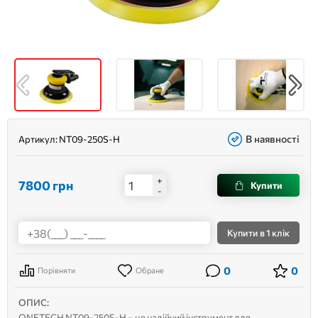
В наявності
Артикул:
NT09-250S-H
+
7800
грн
Купити
-
Купити
в 1 клік
0
0
Порівняти
Обране
ОПИС:
ONETECH NT09-250S-H – це надійний інструмент для