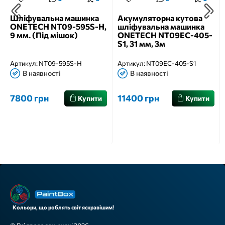
Шліфувальна машинка
Акумуляторна кутова
ONETECH NT09-595S-H,
шліфувальна машинка
9 мм. (Під мішок)
ONETECH NT09EC-405-
S1, 31 мм, 3м
Артикул:
NT09-595S-H
Артикул:
NT09EC-405-S1
В наявності
В наявності
7800 грн
11400 грн
Купити
Купити
Кольори, що роблять світ яскравішим!