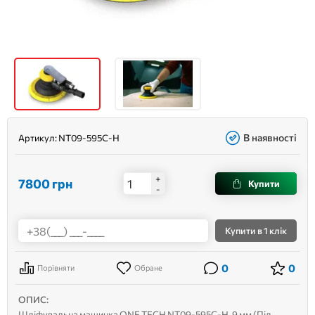
В наявності
Артикул:
NT09-595C-H
+
7800
грн
Купити
-
Купити
в 1 клік
0
0
Порівняти
Обране
ОПИС:
Шліфувальна машинка ONE TECH NT09-595C-H, 9 мм (Під