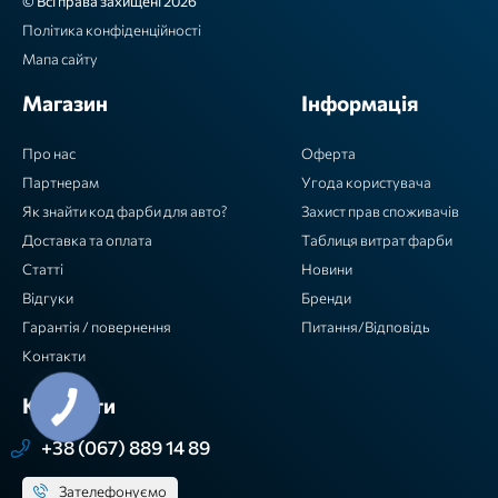
© Всі права захищені 2026
Політика конфіденційності
Мапа сайту
Магазин
Інформація
Про нас
Оферта
Партнерам
Угода користувача
Як знайти код фарби для авто?
Захист прав споживачів
Доставка та оплата
Таблиця витрат фарби
Статті
Новини
Відгуки
Бренди
Гарантія / повернення
Питання/Відповідь
Контакти
Контакти
+38 (067) 889 14 89
Зателефонуємо