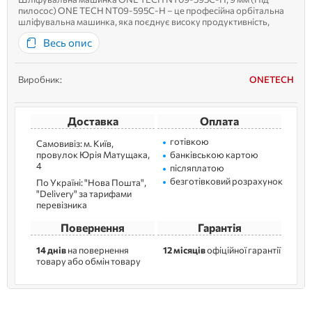
пилосос) ONE TECH NT09-595C-H – це професійна орбітальна
шліфувальна машинка, яка поєднує високу продуктивність,
ергономіку та довговічність. Вона ідеально підходить для
Весь опис
шліфування різних поверхонь, забезпечуючи ефективне
видалення пилу завд...
Виробник:
ONETECH
Доставка
Оплата
готівкою
Самовивіз: м. Kиїв,
провулок Юрія Матущака,
банківською картою
4
післяплатою
безготівковий розрахунок
По Україні: "Нова Пошта",
"Delivery" за тарифами
перевізника
Повернення
Гарантія
14 днів
на повернення
12 місяців
офіційної гарантії
товару або обмін товару