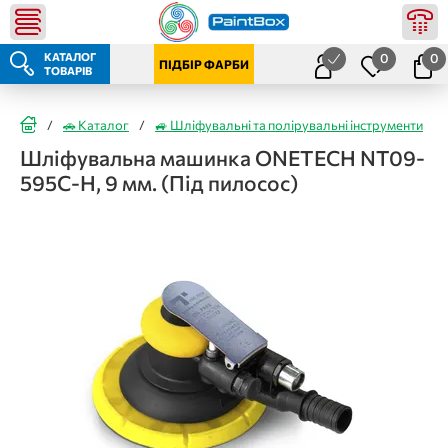
КАТАЛОГ
0
0
ПІДБІР ФАРБИ
ТОВАРІВ
/
🚗 Каталог
/
🚙 Шліфувальні та полірувальні інструменти
/
Шліфувальна машинка ONETECH NT09-
595C-H, 9 мм. (Під пилосос)