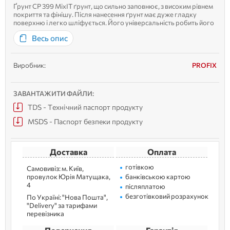
Ґрунт CP 399 MixIT ґрунт, що сильно заповнює, з високим рівнем
покриття та фінішу. Після нанесення ґрунт має дуже гладку
поверхню і легко шліфується. Його універсальність робить його
придатним для багатьох видів ремонту. MixIT можна наносити
Весь опис
мокрим по мокрому. Високоякісна смола та добавки гарантую...
Виробник:
PROFIX
ЗАВАНТАЖИТИ ФАЙЛИ:
TDS - Технічний паспорт продукту
MSDS - Паспорт безпеки продукту
Доставка
Оплата
готівкою
Самовивіз: м. Kиїв,
провулок Юрія Матущака,
банківською картою
4
післяплатою
безготівковий розрахунок
По Україні: "Нова Пошта",
"Delivery" за тарифами
перевізника