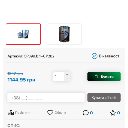
В наявності
Артикул:
CP399.b.1+CP282
1347 грн
+
Купити
1144.95
грн
-
Купити
в 1 клік
0
0
Порівняти
Обране
ОПИС: