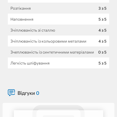
Розтікання
3 з 5
Наповнення
5 з 5
Зчіплюваність зі сталлю
4 з 5
Зчіплюваність із кольоровими металами
4 з 5
Зчеплюваність із синтетичними матеріалами
0 з 5
Легкість шліфування
5 з 5
Відгуки
0