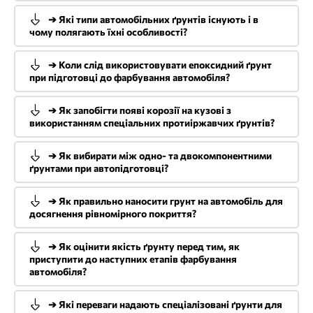
➔ Які типи автомобільних ґрунтів існують і в
чому полягають їхні особливості?
➔ Коли слід використовувати епоксидний ґрунт
при підготовці до фарбування автомобіля?
➔ Як запобігти появі корозії на кузові з
використанням спеціальних протиіржавчих ґрунтів?
➔ Як вибирати між одно- та двокомпонентними
ґрунтами при автопідготовці?
➔ Як правильно наносити грунт на автомобіль для
досягнення рівномірного покриття?
➔ Як оцінити якість ґрунту перед тим, як
приступити до наступних етапів фарбування
автомобіля?
➔ Які переваги надають спеціалізовані ґрунти для