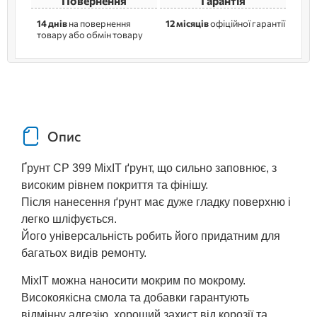
Повернення
Гарантія
14 днів
на повернення
12 місяців
офіційної гарантії
товару або обмін товару
Опис
Ґрунт CP 399 MixIT ґрунт, що сильно заповнює, з
високим рівнем покриття та фінішу.
Після нанесення ґрунт має дуже гладку поверхню і
легко шліфується.
Його універсальність робить його придатним для
багатьох видів ремонту.
MixIT можна наносити мокрим по мокрому.
Високоякісна смола та добавки гарантують
відмінну адгезію, хороший захист від корозії та