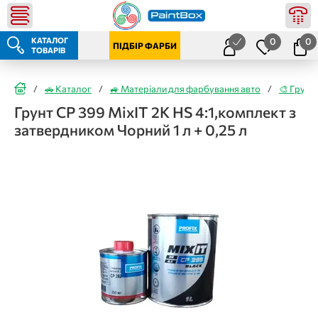
КАТАЛОГ
0
0
ПІДБІР ФАРБИ
ТОВАРІВ
/
🚗 Каталог
/
🚙 Матеріали для фарбування авто
/
🎨 Грунт
Грунт CP 399 MixIT 2K HS 4:1,комплект з
затвердником Чорний 1 л + 0,25 л