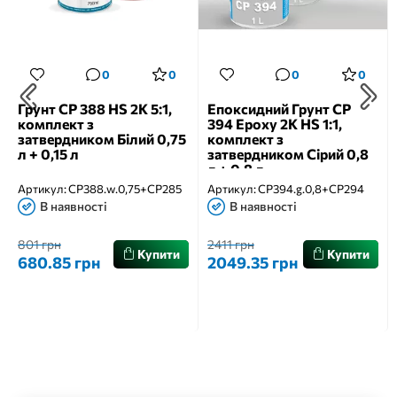
0
0
0
0
Грунт CP 388 HS 2К 5:1,
Епоксидний Грунт CP
комплект з
394 Epoxy 2К HS 1:1,
затвердником Білий 0,75
комплект з
л + 0,15 л
затвердником Сірий 0,8
л + 0,8 л
Артикул:
CP388.w.0,75+CP285
Артикул:
CP394.g.0,8+CP294
В наявності
В наявності
801 грн
2411 грн
Купити
Купити
680.85 грн
2049.35 грн