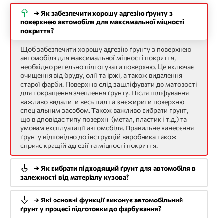
➔ Як забезпечити хорошу адгезію ґрунту з
поверхнею автомобіля для максимальної міцності
покриття?
Щоб забезпечити хорошу адгезію ґрунту з поверхнею
автомобіля для максимальної міцності покриття,
необхідно ретельно підготувати поверхню. Це включає
очищення від бруду, олії та іржі, а також видалення
старої фарби. Поверхню слід зашліфувати до матовості
для покращення зчеплення ґрунту. Після шліфування
важливо видалити весь пил та знежирити поверхню
спеціальним засобом. Також важливо вибрати ґрунт,
що відповідає типу поверхні (метал, пластик і т.д.) та
умовам експлуатації автомобіля. Правильне нанесення
ґрунту відповідно до інструкцій виробника також
сприяє кращій адгезії та міцності покриття.
➔ Як вибрати підходящий ґрунт для автомобіля в
залежності від матеріалу кузова?
➔ Які основні функції виконує автомобільний
ґрунт у процесі підготовки до фарбування?