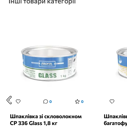
Інші товари категорії
0
0
Шпаклівка зі скловолокном
Шпаклів
CP 336 Glass 1,8 кг
багатофу