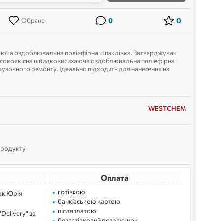
0
0
Обране
ча оздоблювальна поліефірна шпаклівка. Затверджувач
Високоякісна швидковисихаюча оздоблювальна поліефірна
кузовного ремонту. Ідеально підходить для нанесення на
швидкого кузовного ремонту....
WESTCHEM
 продукту
Оплата
готівкою
лок Юрія
банківською картою
післяплатою
Delivery" за
безготівковий розрахунок