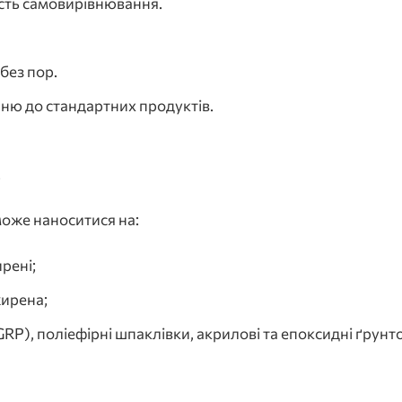
ість самовирівнювання.
без пор.
ню до стандартних продуктів.
.
може наноситися на:
рені;
жирена;
P), поліефірні шпаклівки, акрилові та епоксидні ґрунт