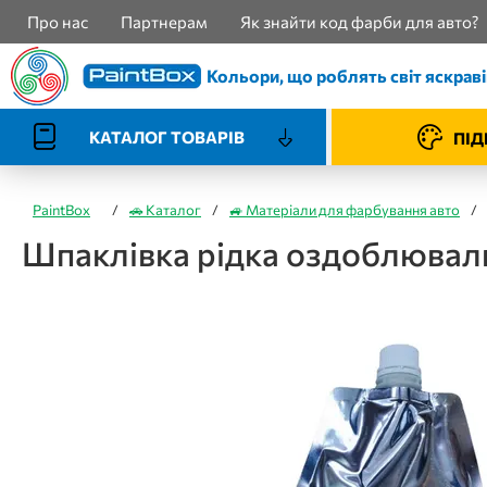
Про нас
Партнерам
Як знайти код фарби для авто?
Кольори, що роблять світ яскрав
КАТАЛОГ ТОВАРІВ
ПІД
PaintBox
/
🚗 Каталог
/
🚙 Матеріали для фарбування авто
/
Шпаклівка рідка оздоблювальн