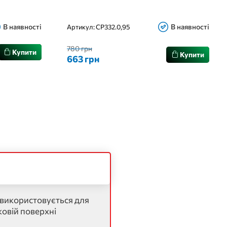
В наявності
В наявності
Артикул:
CP332.0,95
780 грн
Купити
Купити
663 грн
 використовується для
ковій поверхні