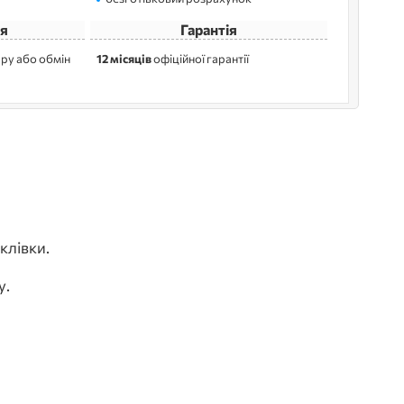
я
Гарантія
ру або обмін
12 місяців
офіційної гарантії
клівки.
у.