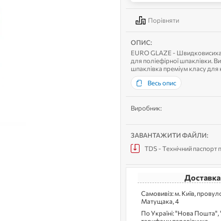
Порівняти
ОПИС:
EURO GLAZE - Швидковисихаю
для поліефірної шпаклівки. 
шпаклівка преміум класу для 
великі поверхні, а також для 
Весь опис
Виробник:
ЗАВАНТАЖИТИ ФАЙЛИ:
TDS - Технічний паспорт
Доставка
Самовивіз: м. Kиїв, прову
Матущака, 4
По Україні: "Нова Пошта", "