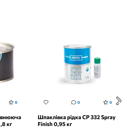
0
0
0
повнююча
Шпаклівка рідка CP 332 Spray
,8 кг
Finish 0,95 кг