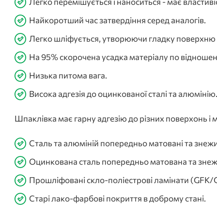
Легко перемішується і наноситься - має властив
Найкоротший час затвердіння серед аналогів.
Легко шліфується, утворюючи гладку поверхню 
На 95% скорочена усадка матеріалу по відношен
Низька питома вага.
Висока адгезія до оцинкованої сталі та алюмінію
Шпаклівка має гарну адгезію до різних поверхонь і 
Сталь та алюміній попередньо матовані та знежи
Оцинкована сталь попередньо матована та зне
Прошліфовані скло-поліестрові ламінати (GFK/GR
Старі лако-фарбові покриття в доброму стані.