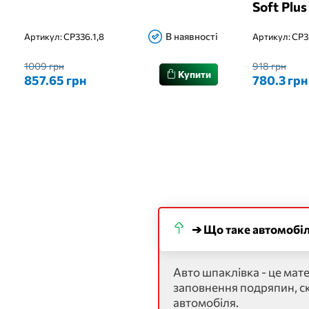
Soft Plus
В наявності
Артикул:
CP336.1,8
Артикул:
CP3
1009 грн
918 грн
Купити
857.65 грн
780.3 грн
➔ Що таке автомобі
Авто шпаклівка - це мат
заповнення подряпин, ско
автомобіля.