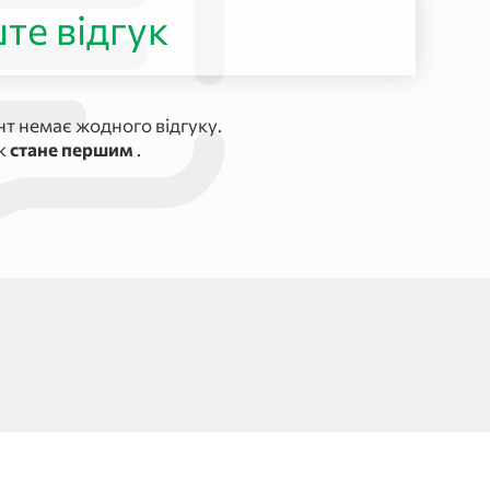
те відгук
т немає жодного відгуку.
ук
стане першим
.