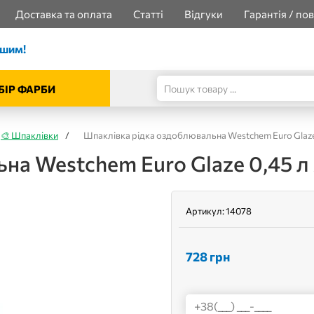
Доставка та оплата
Статті
Відгуки
Гарантія / по
ішим!
БІР ФАРБИ
🎨 Шпаклівки
/
Шпаклівка рідка оздоблювальна Westchem Euro Glaze 
а Westchem Euro Glaze 0,45 л 
Артикул:
14078
728
грн