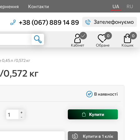
вернення
Контакти
UA
RU
+38 (067) 889 14 89
Зателефонуємо
0
0
Кабінет
Обране
Кошик
0,45 л /0,572 кг
/0,572 кг
В наявності
+
Купити
-
Купити
в 1 клік