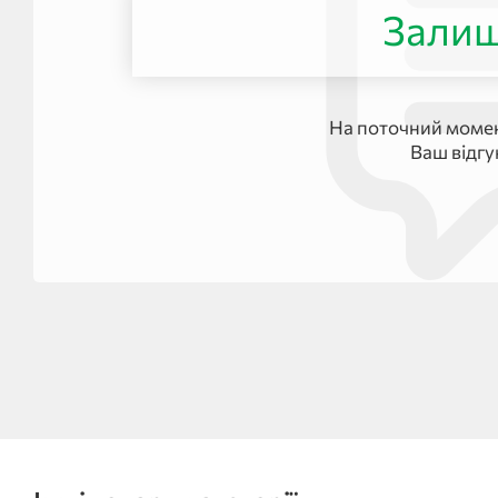
Залиш
На поточний момен
Ваш відг