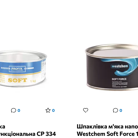
0
0
0
ка
Шпаклівка м'яка на
нкціональна CP 334
Westchem Soft Force 1