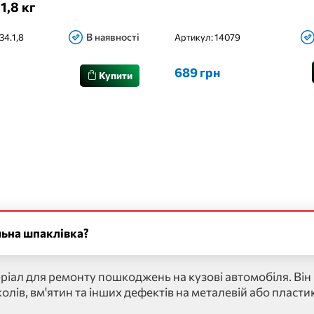
 1,8 кг
В наявності
34.1,8
Артикул:
14079
689 грн
Купити
льна шпаклівка?
еріал для ремонту пошкоджень на кузові автомобіля. Він
лів, вм'ятин та інших дефектів на металевій або пласти