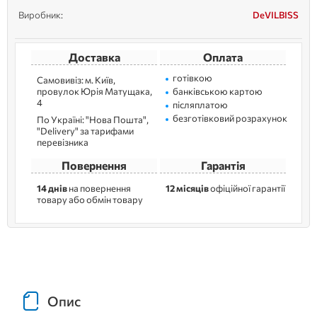
Виробник:
DeVILBISS
Доставка
Оплата
готівкою
Самовивіз: м. Kиїв,
провулок Юрія Матущака,
банківською картою
4
післяплатою
безготівковий розрахунок
По Україні: "Нова Пошта",
"Delivery" за тарифами
перевізника
Повернення
Гарантія
14 днів
на повернення
12 місяців
офіційної гарантії
товару або обмін товару
Опис