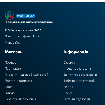
Кольори, що роблять світ яскравішим!
© Всі права захищені 2026
Політика конфіденційності
Мапа сайту
Магазин
Інформація
Про нас
Оферта
Партнерам
Угода користувача
Як знайти код фарби для авто?
Захист прав споживачів
Доставка та оплата
Таблиця витрат фарби
Статті
Новини
Відгуки
Бренди
Гарантія / повернення
Питання/Відповідь
Контакти