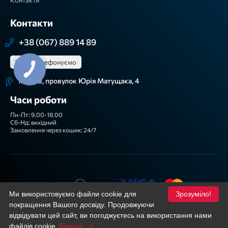
Контакти
+38 (067) 889 14 89
Зателефонуємо
КНОПКА
ЗВ'ЯЗКУ
м. Київ, провулок Юрія Матущака, 4
Часи роботи
Пн-Пт: 9.00-18.00
Сб-Нд: вихідний
Замовлення через кошик: 24/7
Ми приймаємо
Ми використовуємо файли cookie для
Зрозуміло!
Підписуйтеся!
покращення Вашого досвіду. Продовжуючи
Facebook
YouTube
відвідувати цей сайт, ви погоджуєтесь на використання нами
файлів cookie.
Більше...>