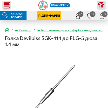
КАТАЛОГ
0
0
ПІДБІР ФАРБИ
ТОВАРІВ
/
🚗 Каталог
/
🚙 Інструменти ручного фарбування, шпателі
/
Голка Devilbiss SGK-414 до FLG-5 дюза
1.4 мм