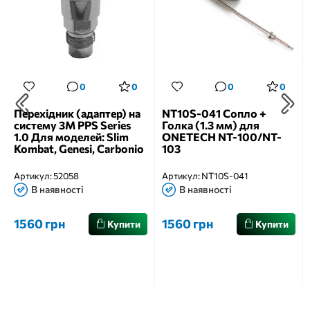
0
0
0
0
Перехідник (адаптер) на
NT10S-041 Сопло +
систему 3M PPS Series
Голка (1.3 мм) для
1.0 Для моделей: Slim
ONETECH NT-100/NT-
Kombat, Genesi, Carbonio
103
Артикул:
52058
Артикул:
NT10S-041
В наявності
В наявності
1560 грн
1560 грн
Купити
Купити