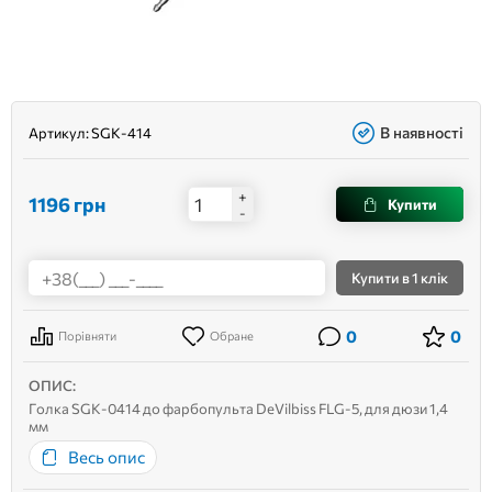
В наявності
Артикул:
SGK-414
+
1196
грн
Купити
-
Купити
в 1 клік
0
0
Порівняти
Обране
ОПИС:
Голка SGK-0414 до фарбопульта DeVilbiss FLG-5, для дюзи 1,4
мм
Весь опис