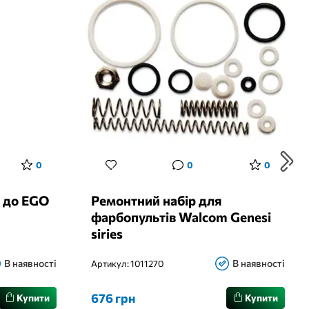
0
0
0
 до EGO
Ремонтний набір для
фарбопультів Walcom Genesi
siries
В наявності
В наявності
Артикул:
1011270
676 грн
Купити
Купити