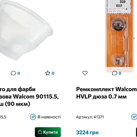
0
0
0
то для фарби
Ремкомплект Walcom
зова Walcom 90115.5,
HVLP дюза 0.7 мм
ш (90 мкм)
В наявності
15.5
Артикул:
41371
3224 грн
Купити