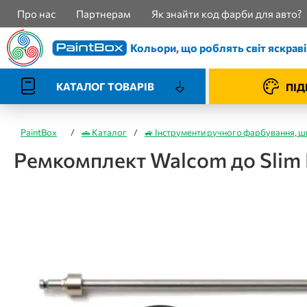
Про нас
Партнерам
Як знайти код фарби для авто?
Кольори, що роблять світ яскрав
КАТАЛОГ ТОВАРІВ
ПІД
PaintBox
/
🚗 Каталог
/
🚙 Інструменти ручного фарбування, ш
Ремкомплект Walcom до Slim 