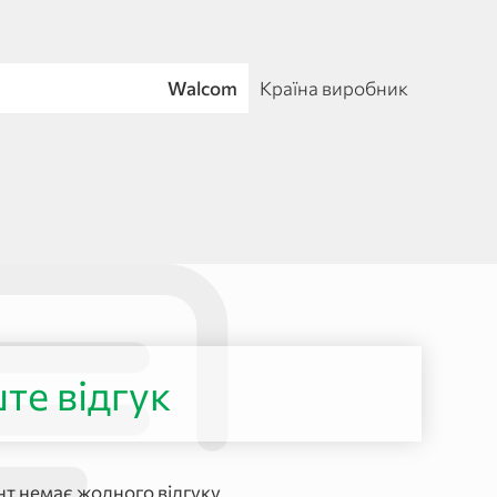
Walcom
Країна виробник
те відгук
т немає жодного відгуку.