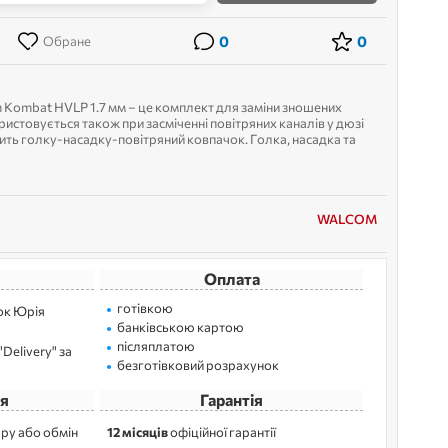
0
0
Обране
 Kombat HVLP 1.7 мм – це комплект для заміни зношених
истовується також при засміченні повітряних каналів у дюзі
ить голку-насадку-повітряний ковпачок. Голка, насадка та
WALCOM
Оплата
готівкою
лок Юрія
банківською картою
післяплатою
Delivery" за
безготівковий розрахунок
я
Гарантія
ру або обмін
12 місяців
офіційної гарантії