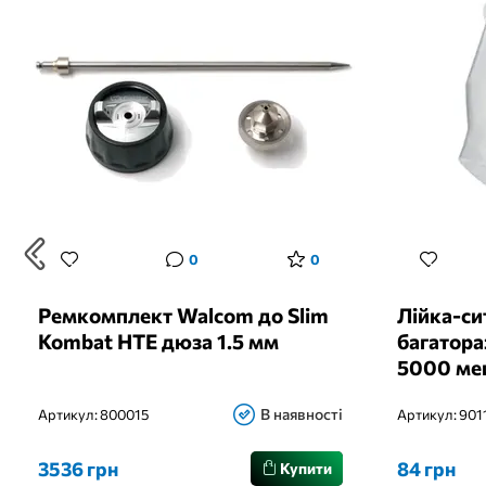
0
0
Ремкомплект Walcom до Slim
Лійка-си
Kombat HTE дюза 1.5 мм
багатора
5000 ме
В наявності
Артикул:
800015
Артикул:
901
3536 грн
84 грн
Купити