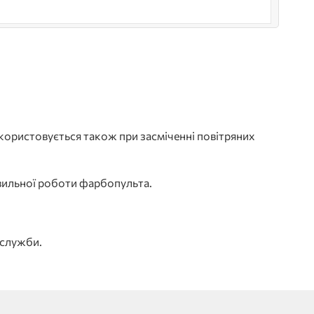
користовується також при засміченні повітряних
авильної роботи фарбопульта.
 служби.