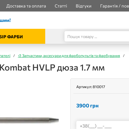
Доставка та оплата
Статті
Відгуки
Гарантія / по
ішим!
БІР ФАРБИ
пателі
/
🎨 Запчастини, аксесуари для фарбопультів та фарбування
/
Kombat HVLP дюза 1.7 мм
Артикул:
810017
3900
грн