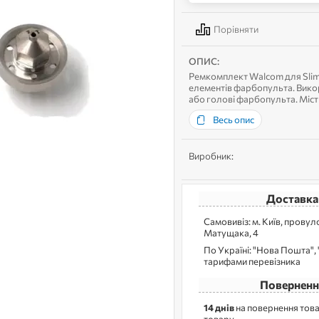
Порівняти
ОПИС:
Ремкомплект Walcom для Slim
елементів фарбопульта. Викор
або голові фарбопульта. Міст
повітряний ковпачок, необ...
Весь опис
Виробник:
Доставка
Самовивіз: м. Kиїв, прову
Матущака, 4
По Україні: "Нова Пошта", "
тарифами перевізника
Поверненн
14 днів
на повернення това