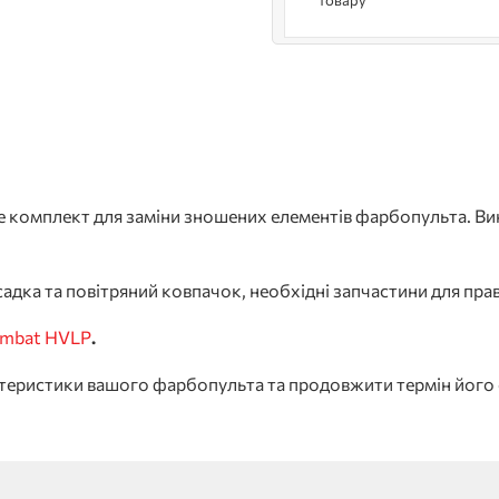
товару
е комплект для заміни зношених елементів фарбопульта. Ви
садка та повітряний ковпачок, необхідні запчастини для пр
ombat HVLP
.
теристики вашого фарбопульта та продовжити термін його