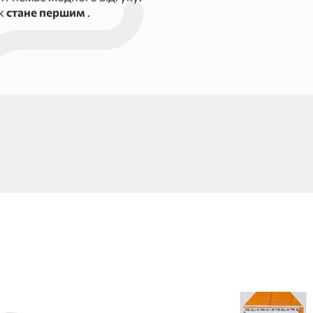
ук
стане першим
.