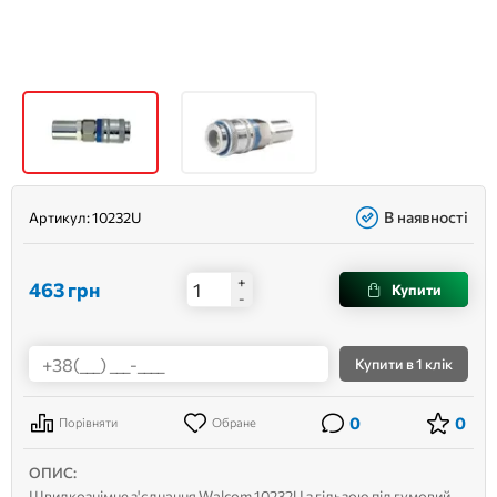
В наявності
Артикул:
10232U
+
463
грн
Купити
-
Купити
в 1 клік
0
0
Порівняти
Обране
ОПИС:
Швидкознімне з'єднання Walcom 10232U з гільзою під гумовий