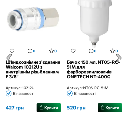
0
0
0
0
Швидкознімне з'єднання
Бачок 150 мл. NT05-RC-
Walcom 10212U з
51M для
внутрішнім різьбленням
фарборозпилювачів
F 3/8"
ONETECH NT-400G
Артикул:
10212U
Артикул:
NT05-RC-51M
В наявності
В наявності
427 грн
520 грн
Купити
Купити