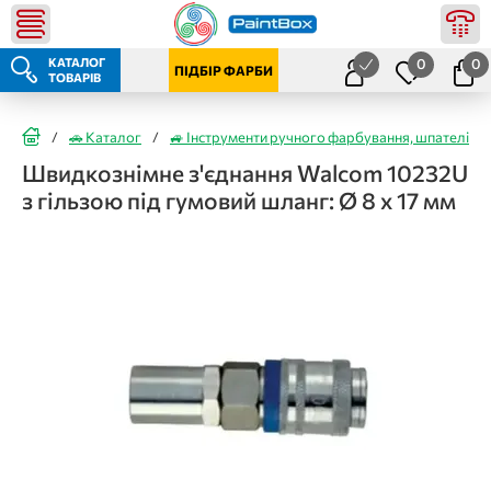
КАТАЛОГ
0
0
ПІДБІР ФАРБИ
ТОВАРІВ
/
🚗 Каталог
/
🚙 Інструменти ручного фарбування, шпателі
/
Швидкознімне з'єднання Walcom 10232U
з гільзою під гумовий шланг: Ø 8 х 17 мм