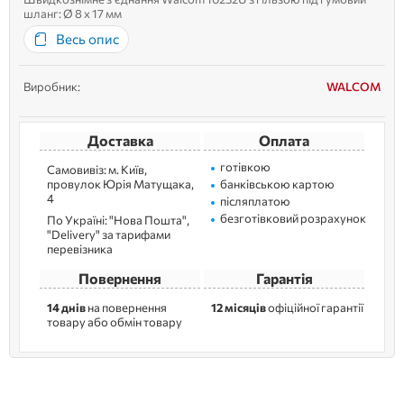
шланг: Ø 8 х 17 мм
Весь опис
Виробник:
WALCOM
Доставка
Оплата
готівкою
Самовивіз: м. Kиїв,
провулок Юрія Матущака,
банківською картою
4
післяплатою
безготівковий розрахунок
По Україні: "Нова Пошта",
"Delivery" за тарифами
перевізника
Повернення
Гарантія
14 днів
на повернення
12 місяців
офіційної гарантії
товару або обмін товару