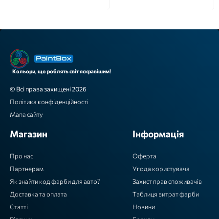
Кольори, що роблять світ яскравішим!
© Всі права захищені 2026
Політика конфіденційності
Мапа сайту
Магазин
Інформація
Про нас
Оферта
Партнерам
Угода користувача
Як знайти код фарби для авто?
Захист прав споживачів
Доставка та оплата
Таблиця витрат фарби
Статті
Новини