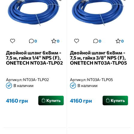
0
0
0
0
Двойной шланг 6x8мм -
Двойной шланг 6x8мм -
7,5 м, гайка 1/4'' NPS (F),
7,5 м, гайка 3/8'' NPS (F),
ONETECH NT03A-TLP02
ONETECH NT03A-TLP05
Артикул:
NT03A-TLP02
Артикул:
NT03A-TLP05
В наличии
В наличии
4160 грн
4160 грн
Купить
Купить