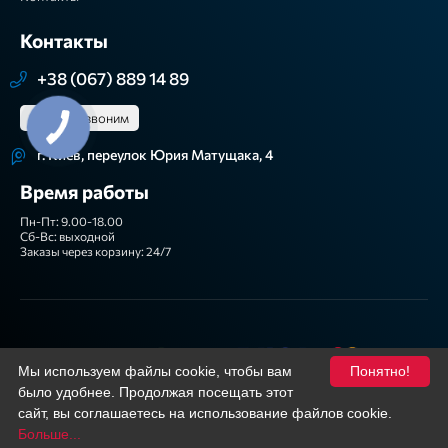
Контакты
+38 (067) 889 14 89
Перезвоним
г. Киев, переулок Юрия Матущака, 4
Время работы
Пн-Пт: 9.00-18.00
Сб-Вс: выходной
Заказы через корзину: 24/7
Мы принимаем
Мы используем файлы cookie, чтобы вам
Понятно!
было удобнее. Продолжая посещать этот
Подписывайтесь
Facebook
YouTube
сайт, вы соглашаетесь на использование файлов cookie.
Больше...
Фильтр