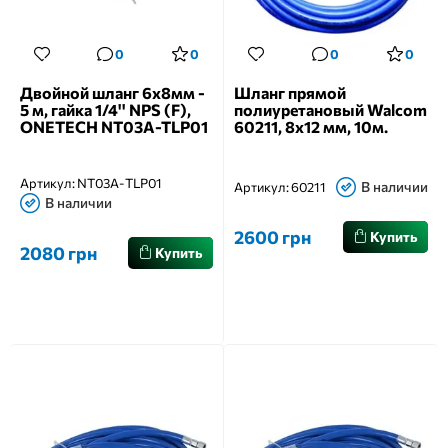
0
0
0
0
Двойной шланг 6x8мм -
Шланг прямой
5 м, гайка 1/4'' NPS (F),
полиуретановый Walcom
ONETECH NT03A-TLP01
60211, 8х12 мм, 10м.
Артикул:
NT03A-TLP01
В наличии
Артикул:
60211
В наличии
2600 грн
Купить
2080 грн
Купить