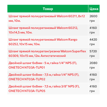
Товар
Цена
Шланг прямой полиуретановый Walcom 60211, 8х12
2600
мм, 10м.
грн
Шланг прямой полиуретановый Walcom 60212,
4160
10х14,5 мм, 10м.
грн
Шланг прямой полиуретановый Walcom Rango
4420
60252, 10х15 мм, 10м.
грн
Шланг прямой полиуретан/резина Walcom Superflex
5720
60309, 10х15 мм, 12м. Антистатический
грн
Двойной шланг 6x8мм - 5 м, гайка 1/4'' NPS (F),
2080
ONETECH NT03A-TLP01
грн
Двойной шланг 6x8мм - 7,5 м, гайка 1/4'' NPS (F),
4160
ONETECH NT03A-TLP02
грн
Двойной шланг 6x8мм - 7,5 м, гайка 3/8'' NPS (F),
4160
ONETECH NT03A-TLP05
грн