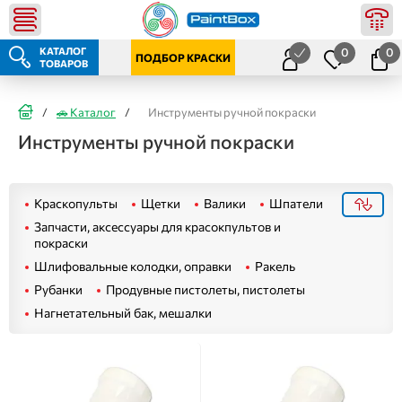
КАТАЛОГ
0
0
ПОДБОР КРАСКИ
ТОВАРОВ
/
🚗 Каталог
/
Инструменты ручной покраски
Инструменты ручной покраски
Краскопульты
Щетки
Валики
Шпатели
Запчасти, аксессуары для красокпультов и
покраски
Шлифовальные колодки, оправки
Ракель
Рубанки
Продувные пистолеты, пистолеты
Нагнетательный бак, мешалки