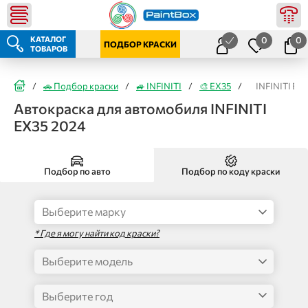
КАТАЛОГ
0
0
ПОДБОР КРАСКИ
ТОВАРОВ
/
🚗 Подбор краски
/
🚙 INFINITI
/
🎨 EX35
/
INFINITI EX
Автокраска для автомобиля INFINITI
EX35 2024
Подбор по авто
Подбор по коду краски
* Где я могу найти код краски?