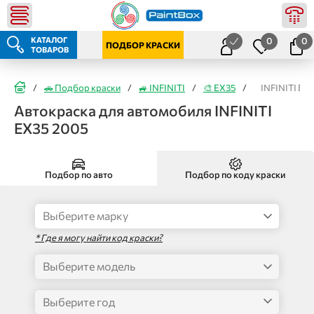
КАТАЛОГ
0
0
ПОДБОР КРАСКИ
ТОВАРОВ
/
🚗 Подбор краски
/
🚙 INFINITI
/
🎨 EX35
/
INFINITI EX
Автокраска для автомобиля INFINITI
EX35 2005
Подбор по авто
Подбор по коду краски
* Где я могу найти код краски?