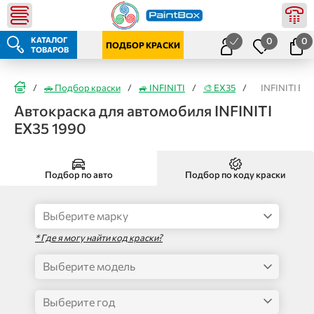
КАТАЛОГ
0
0
ПОДБОР КРАСКИ
ТОВАРОВ
/
🚗 Подбор краски
/
🚙 INFINITI
/
🎨 EX35
/
INFINITI EX
Автокраска для автомобиля INFINITI
EX35 1990
Подбор по авто
Подбор по коду краски
* Где я могу найти код краски?