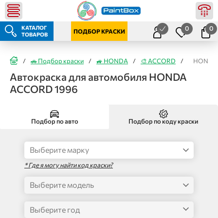
КАТАЛОГ
0
0
ПОДБОР КРАСКИ
ТОВАРОВ
/
🚗 Подбор краски
/
🚙 HONDA
/
🎨 ACCORD
/
HONDA 
Автокраска для автомобиля HONDA
ACCORD 1996
Подбор по авто
Подбор по коду краски
* Где я могу найти код краски?