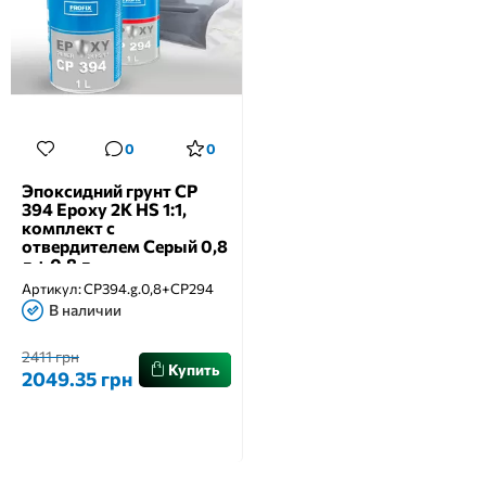
0
0
Эпоксидний грунт CP
394 Epoxy 2К HS 1:1,
комплект с
отвердителем Серый 0,8
л + 0,8 л
Артикул:
CP394.g.0,8+CP294
В наличии
2411 грн
Купить
2049.35 грн