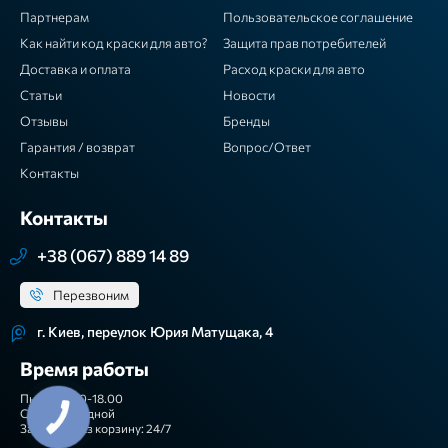
Партнерам
Пользовательское соглашение
Как найти код краски для авто?
Защита прав потребителей
Доставка и оплата
Расход краски для авто
Статьи
Новости
Отзывы
Бренды
Гарантия / возврат
Вопрос/Ответ
Контакты
Контакты
+38 (067) 889 14 89
Перезвоним
г. Киев, переулок Юрия Матущака, 4
Время работы
Пн-Пт: 9.00-18.00
Сб-Вс: выходной
КНОПКА
ЗВ'ЯЗКУ
Заказы через корзину: 24/7