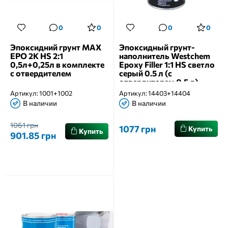
0
0
0
0
Эпоксидний грунт MAX
Эпоксидный грунт-
EPO 2K HS 2:1
наполнитель Westchem
0,5л+0,25л в комплекте
Epoxy Filler 1:1 HS светло
с отвердителем
серый 0.5 л (с
отвердителем 0.5 л)
Артикул:
1001+1002
Артикул:
14403+14404
В наличии
В наличии
1061 грн
1077 грн
Купить
Купить
901.85 грн