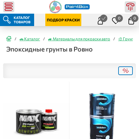
КАТАЛОГ
0
0
ПОДБОР КРАСКИ
ТОВАРОВ
/
🚗 Каталог
/
🚙 Материалы для покраски авто
/
🎨 Грунты
Эпоксидные грунты в Ровно