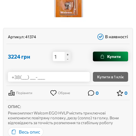
В наявності
Артикул:
41374
+
3224
грн
Купити
-
Купити
в 1 клік
0
0
Порівняти
Обране
ОПИС:
Ремкомплект Walcom EGO HVLP містить три ключові
компоненти: повітряну головку, дюзу (сопло) та голку. Вони
відповідають за точність розпилення та стабільну роботу
інструмента. Чому варто замінювати зношені деталі?З часом і при
Весь опис
активному використанні фарбопульта ці елементи зношуються,