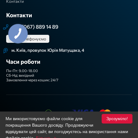
Контакти
Контакти
+38 (067) 889 14 89
Зателефонуємо
м. Київ, провулок Юрія Матущака, 4
Часи роботи
Пн-Пт: 9.00-18.00
Сб-Нд: вихідний
Замовлення через кошик: 24/7
Ми приймаємо
Ми використовуємо файли cookie для
Зрозуміло!
Підписуйтеся!
покращення Вашого досвіду. Продовжуючи
Facebook
YouTube
відвідувати цей сайт, ви погоджуєтесь на використання нами