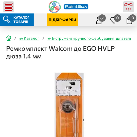
КАТАЛОГ
0
0
ПІДБІР ФАРБИ
ТОВАРІВ
/
🚗 Каталог
/
🚙 Інструменти ручного фарбування, шпателі
/
Ремкомплект Walcom до EGO HVLP
дюза 1.4 мм