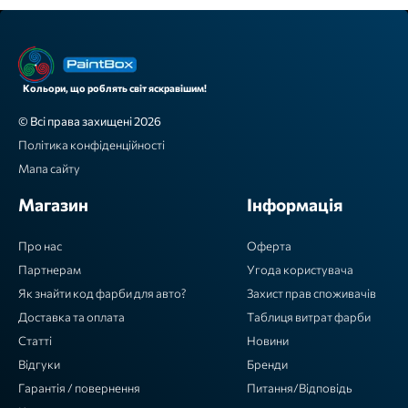
Кольори, що роблять світ яскравішим!
© Всі права захищені 2026
Політика конфіденційності
Мапа сайту
Магазин
Інформація
Про нас
Оферта
Партнерам
Угода користувача
Як знайти код фарби для авто?
Захист прав споживачів
Доставка та оплата
Таблиця витрат фарби
Статті
Новини
Відгуки
Бренди
Гарантія / повернення
Питання/Відповідь