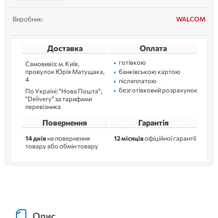
що може призв...
Виробник:
WALCOM
Доставка
Оплата
готівкою
Самовивіз: м. Kиїв,
провулок Юрія Матущака,
банківською картою
4
післяплатою
безготівковий розрахунок
По Україні: "Нова Пошта",
"Delivery" за тарифами
перевізника
Повернення
Гарантія
14 днів
на повернення
12 місяців
офіційної гарантії
товару або обмін товару
Опис