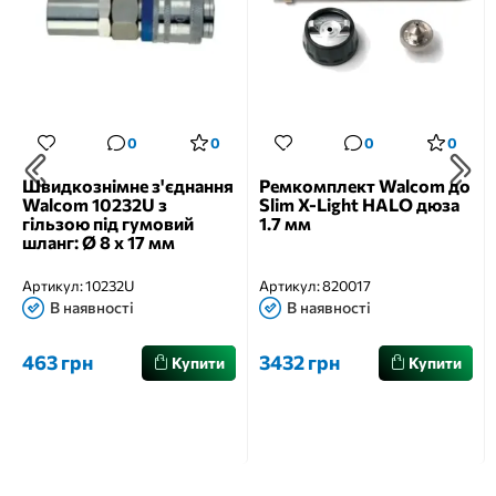
0
0
0
0
Швидкознімне з'єднання
Ремкомплект Walcom до
Walcom 10232U з
Slim X-Light HALO дюза
гільзою під гумовий
1.7 мм
шланг: Ø 8 х 17 мм
Артикул:
10232U
Артикул:
820017
В наявності
В наявності
463 грн
3432 грн
Купити
Купити