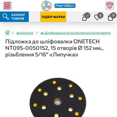
КАТАЛОГ
0
0
ПІДБІР ФАРБИ
ТОВАРІВ
/
🚗 Каталог
/
🚙 Шліфувальні та полірувальні інструменти
/
Підложка до шліфовалки ONETECH
NT09S-0050152, 15 отворів Ø 152 мм.,
різьблення 5/16'' «Липучка»