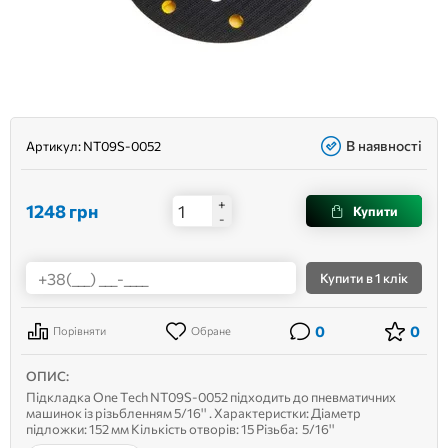
В наявності
Артикул:
NT09S-0052
+
1248
грн
Купити
-
Купити
в 1 клік
0
0
Порівняти
Обране
ОПИС:
Підкладка One Tech NT09S-0052 підходить до пневматичних
машинок із різьбленням 5/16'' . Характеристки: Діаметр
підложки: 152 мм Кількість отворів: 15 Різьба: 5/16''
Тип: «Липучка» Доступні варіанти підложок: One Tech NT09S-