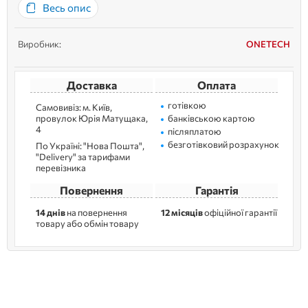
Весь опис
0050 - 6 отворів...
Виробник:
ONETECH
Доставка
Оплата
готівкою
Самовивіз: м. Kиїв,
провулок Юрія Матущака,
банківською картою
4
післяплатою
безготівковий розрахунок
По Україні: "Нова Пошта",
"Delivery" за тарифами
перевізника
Повернення
Гарантія
14 днів
на повернення
12 місяців
офіційної гарантії
товару або обмін товару