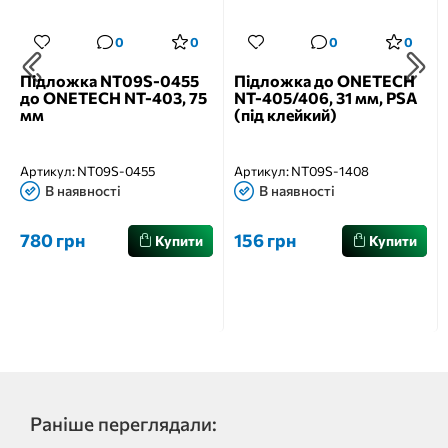
0
0
0
0
Підложка NT09S-0455
Підложка до ONETECH
до ONETECH NT-403, 75
NT-405/406, 31 мм, PSA
мм
(під клейкий)
Артикул:
NT09S-0455
Артикул:
NT09S-1408
В наявності
В наявності
780 грн
156 грн
Купити
Купити
Раніше переглядали: