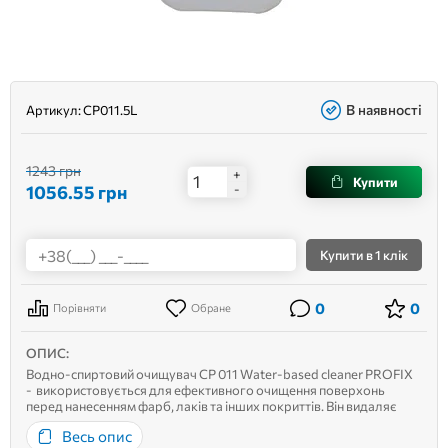
В наявності
Артикул:
CP011.5L
1243 грн
+
Купити
1056.55
грн
-
Купити
в 1 клік
0
0
Порівняти
Обране
ОПИС:
Водно-спиртовий очищувач СР 011 Water-based cleaner PROFIX
- використовується для ефективного очищення поверхонь
перед нанесенням фарб, лаків та інших покриттів. Він видаляє
пил, жирні плями, мастила та інші забруднення, покращуючи
Весь опис
адгезію матеріалів. Продукт підходить для підготовки мета...