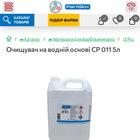
КАТАЛОГ
0
0
ПІДБІР ФАРБИ
ТОВАРІВ
/
🚗 Каталог
/
🚙 Матеріали для фарбування авто
/
🎨 Розчи
Очищувач на водній основі CP 011 5л