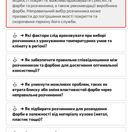
міцності покриття. Важливо враховувати сумісність
фарби та розчинника, а також рекомендації виробника
фарби. Неправильний вибір розчинника може
призвести до погіршення якості покриття та
скорочення терміну його служби.
➔ Які фактори слід враховувати при виборі
розчинника з урахуванням температурних умов та
клімату в регіоні?
➔ Як забезпечити правильне співвідношення між
розчинником та фарбою для досягнення оптимальної
консистенції?
➔ Як уникнути можливих проблем, таких як
втрата блиску або зміна властивостей фарби через
неправильне розчинення?
➔ Як підбирати розчинники для розведення
фарби в залежності від матеріалу кузова (метал,
пластик тощо)?