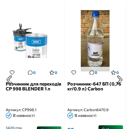
0
0
0
0
Розчинник для переходів
Розчинник-647 БП (0,76
CP 998 BLENDER 1 л
кг/0.9 л) Carbon
Артикул:
CP998.1
Артикул:
Carbon6470.9
В наявності
В наявності
1426 грн