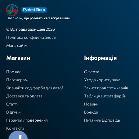
Кольори, що роблять світ яскравішим!
© Всі права захищені 2026
Політика конфіденційності
Мапа сайту
Магазин
Інформація
Про нас
Оферта
Партнерам
Угода користувача
Як знайти код фарби для авто?
Захист прав споживачів
Доставка та оплата
Таблиця витрат фарби
Статті
Новини
Відгуки
Бренди
Гарантія / повернення
Питання/Відповідь
Контакти