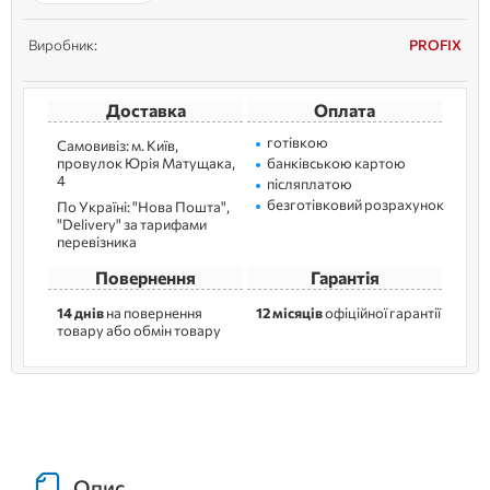
Виробник:
PROFIX
Доставка
Оплата
готівкою
Самовивіз: м. Kиїв,
провулок Юрія Матущака,
банківською картою
4
післяплатою
безготівковий розрахунок
По Україні: "Нова Пошта",
"Delivery" за тарифами
перевізника
Повернення
Гарантія
14 днів
на повернення
12 місяців
офіційної гарантії
товару або обмін товару
Опис