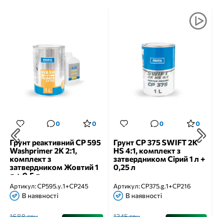
0
0
0
0
Грунт реактивний CP 595
Грунт CP 375 SWIFT 2K
Washprimer 2K 2:1,
HS 4:1, комплект з
комплект з
затвердником Сірий 1 л +
затвердником Жовтий 1
0,25 л
л + 0,5 л
Артикул:
CP595.y.1+CP245
Артикул:
CP375.g.1+CP216
В наявності
В наявності
1688 грн
1345 грн