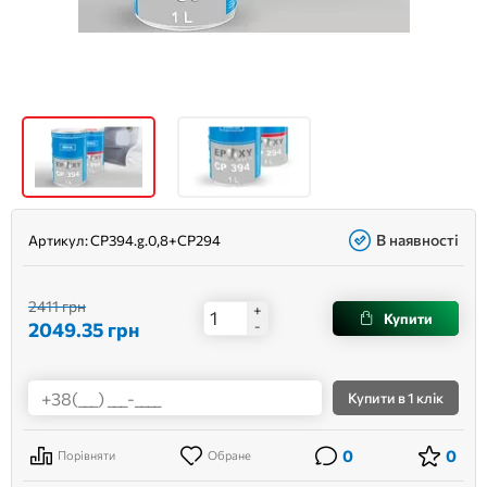
В наявності
Артикул:
CP394.g.0,8+CP294
2411 грн
+
Купити
2049.35
грн
-
Купити
в 1 клік
0
0
Порівняти
Обране