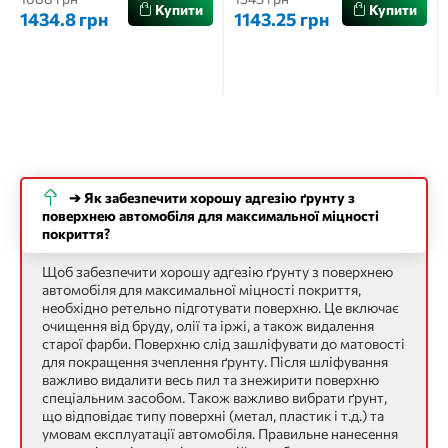
Купити
Купити
1434.8 грн
1143.25 грн
➔ Як забезпечити хорошу адгезію ґрунту з
поверхнею автомобіля для максимальної міцності
покриття?
Щоб забезпечити хорошу адгезію ґрунту з поверхнею
автомобіля для максимальної міцності покриття,
необхідно ретельно підготувати поверхню. Це включає
очищення від бруду, олії та іржі, а також видалення
старої фарби. Поверхню слід зашліфувати до матовості
для покращення зчеплення ґрунту. Після шліфування
важливо видалити весь пил та знежирити поверхню
спеціальним засобом. Також важливо вибрати ґрунт,
що відповідає типу поверхні (метал, пластик і т.д.) та
умовам експлуатації автомобіля. Правильне нанесення