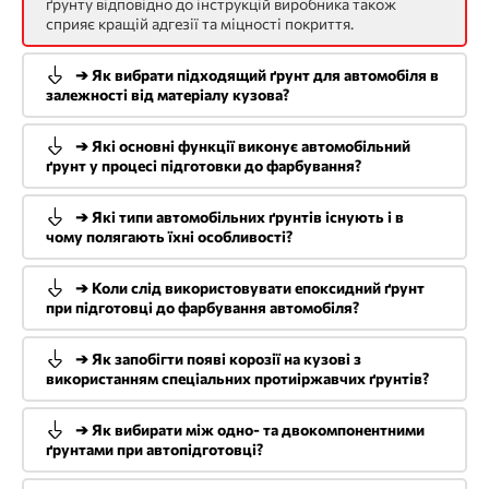
ґрунту відповідно до інструкцій виробника також
сприяє кращій адгезії та міцності покриття.
➔ Як вибрати підходящий ґрунт для автомобіля в
залежності від матеріалу кузова?
➔ Які основні функції виконує автомобільний
ґрунт у процесі підготовки до фарбування?
➔ Які типи автомобільних ґрунтів існують і в
чому полягають їхні особливості?
➔ Коли слід використовувати епоксидний ґрунт
при підготовці до фарбування автомобіля?
➔ Як запобігти появі корозії на кузові з
використанням спеціальних протиіржавчих ґрунтів?
➔ Як вибирати між одно- та двокомпонентними
ґрунтами при автопідготовці?