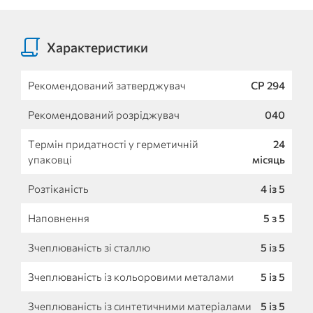
Характеристики
Рекомендований затверджувач
CP 294
Рекомендований розріджувач
040
Термін придатності у герметичній
24
упаковці
місяць
Розтіканість
4 із 5
Наповнення
5 з 5
Зчеплюваність зі сталлю
5 із 5
Зчеплюваність із кольоровими металами
5 із 5
Зчеплюваність із синтетичними матеріалами
5 із 5