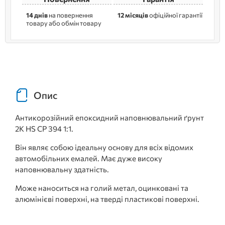
14 днів
на повернення
12 місяців
офіційної гарантії
товару або обмін товару
Опис
Антикорозійний епоксидний наповнювальний ґрунт
2К HS CP 394 1:1.
Він являє собою ідеальну основу для всіх відомих
автомобільних емалей. Має дуже високу
наповнювальну здатність.
Може наноситься на голий метал, оцинковані та
алюмінієві поверхні, на тверді пластикові поверхні.