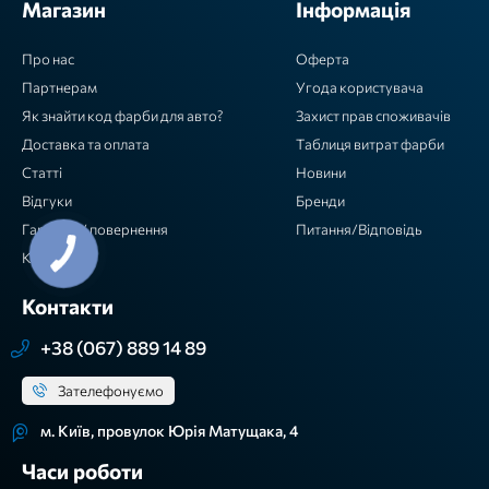
Магазин
Інформація
Про нас
Оферта
Партнерам
Угода користувача
Як знайти код фарби для авто?
Захист прав споживачів
Доставка та оплата
Таблиця витрат фарби
Статті
Новини
Відгуки
Бренди
Гарантія / повернення
Питання/Відповідь
Контакти
Контакти
+38 (067) 889 14 89
Зателефонуємо
м. Київ, провулок Юрія Матущака, 4
Часи роботи