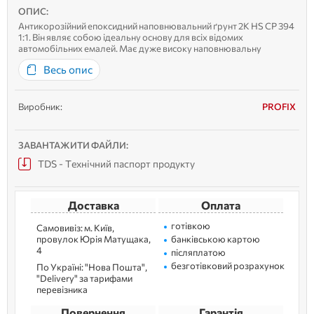
ОПИС:
Антикорозійний епоксидний наповнювальний ґрунт 2К HS CP 394
1:1. Він являє собою ідеальну основу для всіх відомих
автомобільних емалей. Має дуже високу наповнювальну
здатність. Може наноситься на голий метал, оцинковані та
Весь опис
алюмінієві поверхні, на тверді пластикові поверхні.
Виробник:
PROFIX
ЗАВАНТАЖИТИ ФАЙЛИ:
TDS - Технічний паспорт продукту
Доставка
Оплата
готівкою
Самовивіз: м. Kиїв,
провулок Юрія Матущака,
банківською картою
4
післяплатою
безготівковий розрахунок
По Україні: "Нова Пошта",
"Delivery" за тарифами
перевізника
Повернення
Гарантія