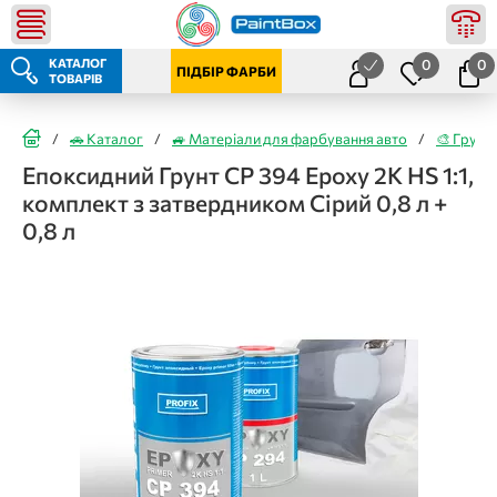
КАТАЛОГ
0
0
ПІДБІР ФАРБИ
ТОВАРІВ
/
🚗 Каталог
/
🚙 Матеріали для фарбування авто
/
🎨 Грунт
Епоксидний Грунт CP 394 Epoxy 2К HS 1:1,
комплект з затвердником Сірий 0,8 л +
0,8 л